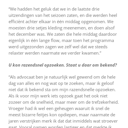
“We hadden het geluk dat we in de laatste drie
uitzendingen van het seizoen zaten, en die werden heel
efficiënt achter elkaar in één middag opgenomen. We
moesten drie setjes kleding meenemen, en doen alsof
het december was. We zaten die hele middag daardoor
eigenlijk in één lange flow, maar toen het programma
werd uitgezonden zagen we zelf wel dat we steeds
relaxter werden naarmate we verder kwamen.”
U kon razendsnel opzoeken. Staat u daar om bekend?
“Als advocaat ben je natuurlijk wel gewend om de hele
dag van alles en nog wat op te zoeken, maar ik geloof
niet dat ik bekend sta om mijn razendsnelle opzoeken.
Als ik voor mijn werk iets opzoek gaat het ook niet
zozeer om de snelheid, maar meer om de trefzekerheid.
Vroeger had ik wel een geheugen waaruit ik snel de
meest bizarre feitjes kon opdiepen, maar naarmate de
jaren verstrijken merk ik dat dat inmiddels wat stroever
gaat. Vooral namen worden lastiger en dat merkte ik