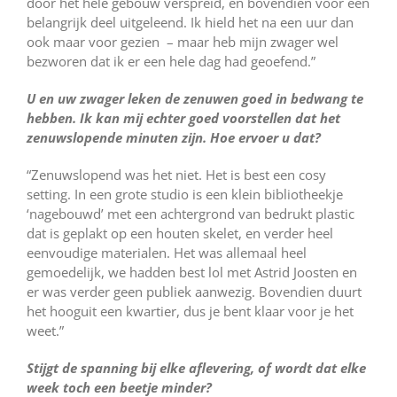
door het hele gebouw verspreid, en bovendien voor een
belangrijk deel uitgeleend. Ik hield het na een uur dan
ook maar voor gezien – maar heb mijn zwager wel
bezworen dat ik er een hele dag had geoefend.”
U en uw zwager leken de zenuwen goed in bedwang te
hebben. Ik kan mij echter goed voorstellen dat het
zenuwslopende minuten zijn. Hoe ervoer u dat?
“Zenuwslopend was het niet. Het is best een cosy
setting. In een grote studio is een klein bibliotheekje
‘nagebouwd’ met een achtergrond van bedrukt plastic
dat is geplakt op een houten skelet, en verder heel
eenvoudige materialen. Het was allemaal heel
gemoedelijk, we hadden best lol met Astrid Joosten en
er was verder geen publiek aanwezig. Bovendien duurt
het hooguit een kwartier, dus je bent klaar voor je het
weet.”
Stijgt de spanning bij elke aflevering, of wordt dat elke
week toch een beetje minder?