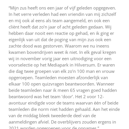
“Mijn zus heeft ons een jaar of vijf geleden opgegeven.
In het verre verleden had een vriendin van mij zichzelf
en mij ook al eens als team aangemeld, en ook een
cliënt heeft dat zo’n jaar of acht geleden gedaan. Wij
hebben daar nooit een reactie op gehad, en ik ging er
eigenlijk van uit dat de poging van mijn zus ook een
zachte dood was gestorven. Waarom we nu ineens
kwamen bovendrijven weet ik niet. In elk geval kregen
wij in november vorig jaar een uitnodiging voor een
voorselectie op het Mediapark in Hilversum. Er waren
die dag twee groepen van elk zo’n 100 man en vrouw
opgeroepen. Teamleden moesten afzonderlijk van
elkaar 100 open quizvragen beantwoorden. Wanneer
beide teamleden naar ik meen 65 vragen goed hadden
beantwoord was het team ‘door’. Het 2 voor 12-
avontuur eindigde voor de teams waarvan één of beide
teamleden die norm niet hadden gehaald. Aan het einde
van de middag bleek tweederde deel van de
aanmeldingen afviel. De overblijvers zouden ergens in
2021 worden opgeroepen voor de opnames.”