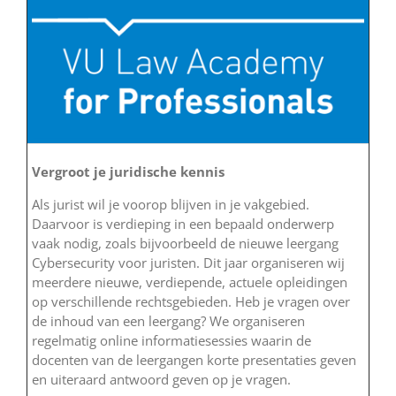
Vergroot je juridische kennis
Als jurist wil je voorop blijven in je vakgebied.
Daarvoor is verdieping in een bepaald onderwerp
vaak nodig, zoals bijvoorbeeld de nieuwe leergang
Cybersecurity voor juristen. Dit jaar organiseren wij
meerdere nieuwe, verdiepende, actuele opleidingen
op verschillende rechtsgebieden. Heb je vragen over
de inhoud van een leergang? We organiseren
regelmatig online informatiesessies waarin de
docenten van de leergangen korte presentaties geven
en uiteraard antwoord geven op je vragen.