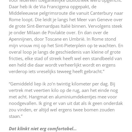
voor iedereen toegankelijke bibliotheek werd opgericht.
Daar heb ik de Via Francigena opgepakt, de
Middeleeuwse pelgrimsroute die vanuit Canterbury naar
Rome loopt. Die leidt je langs het Meer van Geneve over
de grote Sint-Bernardpas Italië binnen. Vervolgens steek
je onder Milaan de Povlakte over. En dan over de
Apennijnen, door Toscane en Umbrië. In Rome stond
mijn vrouw mij op het Sint-Pieterplein op te wachten. En
overal loop je langs de geschiedenis van kleine of grote
fricties, elke stad of streek heeft wel een standbeeld van
een held die daar wordt verheerlijkt wordt en ergens
verderop iets vreselijks teweeg heeft gebracht.”
“Gemiddeld liep ik zo’n twintig kilometer per dag. Bij
vertrek met veertien kilo op de rug, aan het einde nog
met acht. Hangmat en aluminiumdekentjes mee voor
noodgevallen. Ik ging er van uit dat als ik geen onderdak
zou vinden, er altijd wel ergens twee bomen zouden
staan.”
Dat klinkt niet erg comfortabel…