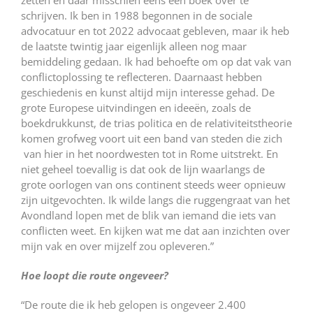
zetten en daar misschien eens een boek over te
schrijven. Ik ben in 1988 begonnen in de sociale
advocatuur en tot 2022 advocaat gebleven, maar ik heb
de laatste twintig jaar eigenlijk alleen nog maar
bemiddeling gedaan. Ik had behoefte om op dat vak van
conflictoplossing te reflecteren. Daarnaast hebben
geschiedenis en kunst altijd mijn interesse gehad. De
grote Europese uitvindingen en ideeën, zoals de
boekdrukkunst, de trias politica en de relativiteitstheorie
komen grofweg voort uit een band van steden die zich
van hier in het noordwesten tot in Rome uitstrekt. En
niet geheel toevallig is dat ook de lijn waarlangs de
grote oorlogen van ons continent steeds weer opnieuw
zijn uitgevochten. Ik wilde langs die ruggengraat van het
Avondland lopen met de blik van iemand die iets van
conflicten weet. En kijken wat me dat aan inzichten over
mijn vak en over mijzelf zou opleveren.”
Hoe loopt die route ongeveer?
“De route die ik heb gelopen is ongeveer 2.400