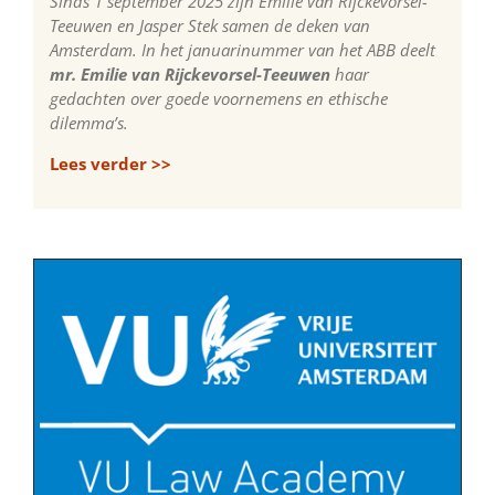
Sinds 1 september 2025 zijn Emilie van Rijckevorsel-
Teeuwen en Jasper Stek samen de deken van
Amsterdam. In het januarinummer van het ABB deelt
mr. Emilie van Rijckevorsel-Teeuwen
haar
gedachten over goede voornemens en ethische
dilemma’s.
Lees verder >>