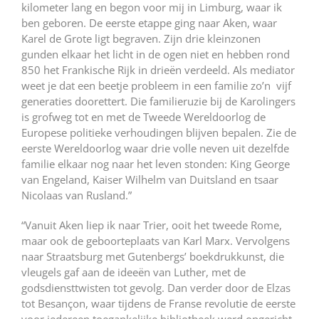
kilometer lang en begon voor mij in Limburg, waar ik
ben geboren. De eerste etappe ging naar Aken, waar
Karel de Grote ligt begraven. Zijn drie kleinzonen
gunden elkaar het licht in de ogen niet en hebben rond
850 het Frankische Rijk in drieën verdeeld. Als mediator
weet je dat een beetje probleem in een familie zo’n vijf
generaties doorettert. Die familieruzie bij de Karolingers
is grofweg tot en met de Tweede Wereldoorlog de
Europese politieke verhoudingen blijven bepalen. Zie de
eerste Wereldoorlog waar drie volle neven uit dezelfde
familie elkaar nog naar het leven stonden: King George
van Engeland, Kaiser Wilhelm van Duitsland en tsaar
Nicolaas van Rusland.”
“Vanuit Aken liep ik naar Trier, ooit het tweede Rome,
maar ook de geboorteplaats van Karl Marx. Vervolgens
naar Straatsburg met Gutenbergs’ boekdrukkunst, die
vleugels gaf aan de ideeën van Luther, met de
godsdiensttwisten tot gevolg. Dan verder door de Elzas
tot Besançon, waar tijdens de Franse revolutie de eerste