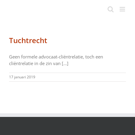
Ga
naar
inhoud
Tuchtrecht
Geen formele advocaat-cliëntrelatie, toch een
cliëntrelatie in de zin van [...]
17 januari 2019