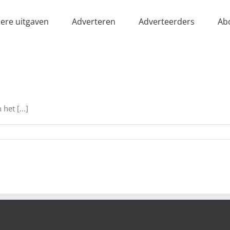
ere uitgaven
Adverteren
Adverteerders
Ab
het [...]