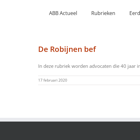
Ga
naar
ABB Actueel
Rubrieken
Eerd
inhoud
De Robijnen bef
In deze rubriek worden advocaten die 40 jaar in 
17 februari 2020