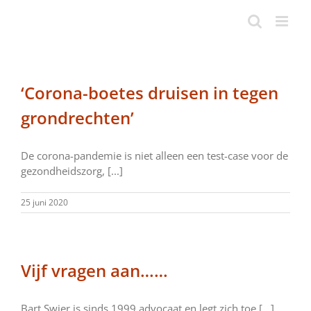
Ga
naar
inhoud
‘Corona-boetes druisen in tegen
grondrechten’
De corona-pandemie is niet alleen een test-case voor de
gezondheidszorg, [...]
25 juni 2020
Vijf vragen aan……
Bart Swier is sinds 1999 advocaat en legt zich toe [...]