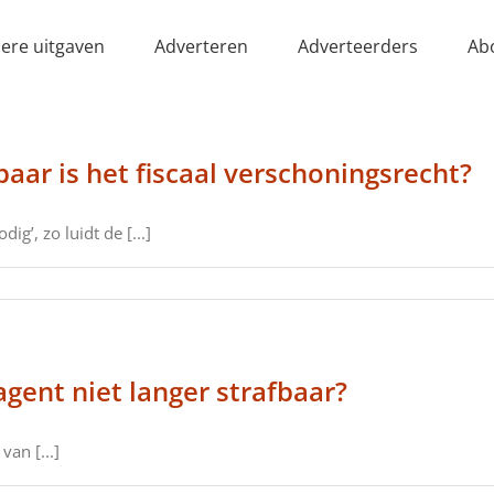
ere uitgaven
Adverteren
Adverteerders
Ab
aar is het fiscaal verschoningsrecht?
ig’, zo luidt de [...]
agent niet langer strafbaar?
van [...]