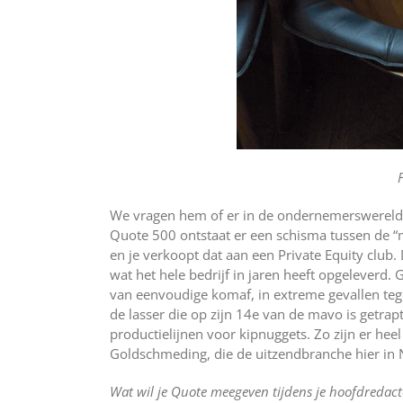
We vragen hem of er in de ondernemerswereld o
Quote 500 ontstaat er een schisma tussen de 
en je verkoopt dat aan een Private Equity club. 
wat het hele bedrijf in jaren heeft opgeleverd
van eenvoudige komaf, in extreme gevallen tege
de lasser die op zijn 14e van de mavo is getrap
productielijnen voor kipnuggets. Zo zijn er heel
Goldschmeding, die de uitzendbranche hier in N
Wat wil je Quote meegeven tijdens je hoofdredac