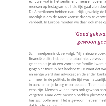
echt wel wat in het sentiment: mensen voelen al
mensen op Instagram de hele tijd gaaf zien doe
De Amerikanen hebben natuurlijk geweldig de l
moeilijk is om de Amerikaanse droom te verwe
verdeelt. In Europa moeten we daar ook mee o
‘Goed gekwa
gewoon geen
Schimmelpenninck vervolgt: ‘Mijn nieuwe boek g
financiële elite hebben die totaal niet verweven
geleden als je uit een voorname familie kwam e
gingen er twee in het landsbestuur want dat w
en eentje werd dan advocaat en de ander bank
zin meer in de politiek. In die tijd was natuurl
in aanzien en je kreeg meer betaald. Toen had d
eens zijn. Mensen wilden toen ook gewoon aardi
vergeten. Maar deze mensen hadden plichtsbese
basisschoolleraren. Het is gewoon niet een he
dat is prima maar….’