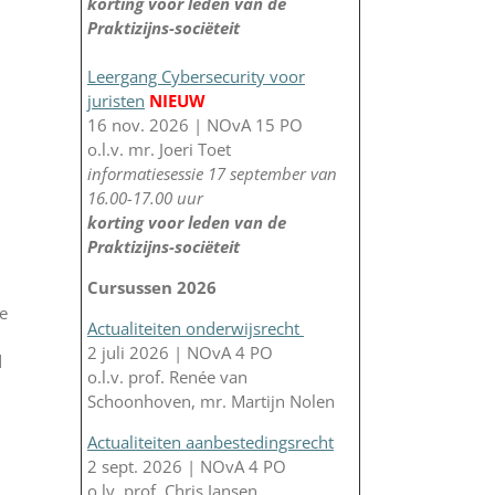
korting voor leden van de
Praktizijns-sociëteit
Leergang Cybersecurity voor
juristen
NIEUW
16 nov. 2026 | NOvA 15 PO
o.l.v. mr. Joeri Toet
informatiesessie 17 september van
16.00-17.00 uur
korting voor leden van de
Praktizijns-sociëteit
Cursussen 2026
ze
Actualiteiten onderwijsrecht
2 juli 2026 | NOvA 4 PO
d
o.l.v. prof. Renée van
Schoonhoven, mr. Martijn Nolen
Actualiteiten aanbestedingsrecht
2 sept. 2026 | NOvA 4 PO
o.lv. prof. Chris Jansen