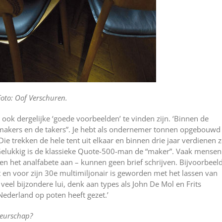
Foto: Oof Verschuren.
ok dergelijke ‘goede voorbeelden’ te vinden zijn. ‘Binnen de
“makers en de takers”. Je hebt als ondernemer tonnen opgebouwd
Die trekken de hele tent uit elkaar en binnen drie jaar verdienen 
. Gelukkig is de klassieke Quote-500-man de “maker”. Vaak mensen
n het analfabete aan – kunnen geen brief schrijven. Bijvoorbeel
t en voor zijn 30e multimiljonair is geworden met het lassen van
 veel bijzondere lui, denk aan types als John De Mol en Frits
ederland op poten heeft gezet.’
teurschap?