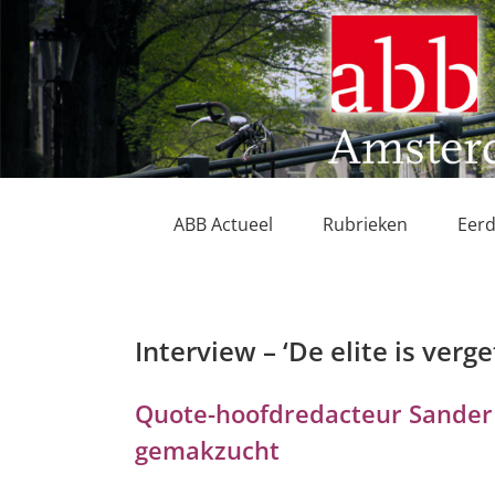
Ga
naar
inhoud
ABB Actueel
Rubrieken
Eerd
Interview – ‘De elite is ver
Quote-hoofdredacteur Sander
gemakzucht