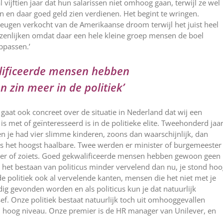
 vijftien jaar dat hun salarissen niet omhoog gaan, terwijl ze wel
n en daar goed geld zien verdienen. Het begint te wringen.
eugen verkocht van de Amerikaanse droom terwijl het juist heel
zenlijken omdat daar een hele kleine groep mensen de boel
ppassen.’
lificeerde mensen
hebben
 zin meer in de politiek’
aat ook concreet over de situatie in Nederland dat wij een
 is met of geïnteresseerd is in de politieke elite. Tweehonderd jaa
n je had vier slimme kinderen, zoons dan waarschijnlijk, dan
as het hoogst haalbare. Twee werden er minister of burgemeester
ier of zoiets. Goed gekwalificeerde mensen hebben gewoon geen
ijk het bestaan van politicus minder vervelend dan nu, je stond ho
e politiek ook al vervelende kanten, mensen die het niet met je
g gevonden worden en als politicus kun je dat natuurlijk
f. Onze politiek bestaat natuurlijk toch uit omhooggevallen
el hoog niveau. Onze premier is de HR manager van Unilever, en