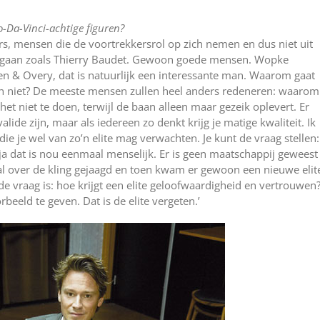
-Da-Vinci-achtige figuren?
, mensen die de voortrekkersrol op zich nemen en dus niet uit
n gaan zoals Thierry Baudet. Gewoon goede mensen. Wopke
en & Overy, dat is natuurlijk een interessante man. Waarom gaat
oten niet? De meeste mensen zullen heel anders redeneren: waarom
et niet te doen, terwijl de baan alleen maar gezeik oplevert. Er
alide zijn, maar als iedereen zo denkt krijg je matige kwaliteit. Ik
e je wel van zo’n elite mag verwachten. Je kunt de vraag stellen:
 ja dat is nou eenmaal menselijk. Er is geen maatschappij geweest
al over de kling gejaagd en toen kwam er gewoon een nieuwe elit
r de vraag is: hoe krijgt een elite geloofwaardigheid en vertrouwen
rbeeld te geven. Dat is de elite vergeten.’