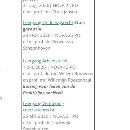
31 aug. 2026| NOvA 25 PO
o.lv.: prof. mr. Chris Jansen
Leergang Onderwijsrecht
Start
garantie
23 sept. 2026 | NOvA 25 PO
o.l.v.: prof. dr. Rénee van
Schoonhoven
Leergang Arbeidsrecht
1 okt. 2026 | NOvA 42 PO
r
ol.v.: prof. dr. mr. Willem Bouwens
en prof. mr. Willemijn Roozendaal
korting voor leden van de
Praktizijns-sociëteit
og
Leergang Verdieping
contractenrecht
26 okt. 2026 | NOvA 21 PO
o.l.v.: prof. dr. Lodewijk
Smeehuijzen