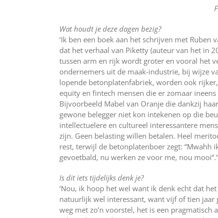
F
Wat houdt je deze dagen bezig?
‘Ik ben een boek aan het schrijven met ­Ruben 
dat het verhaal van Piketty (auteur van het in 2
tussen arm en rijk wordt groter en vooral het ve
ondernemers uit de maak-industrie, bij wijze 
lopende betonplatenfabriek, worden ook rijker,
equity en fintech mensen die er zomaar ineens e
Bijvoorbeeld Mabel van Oranje die dankzij haar
gewone belegger niet kon intekenen op die beursg
intellectuelere en cultureel interessantere mens
zijn. Geen belasting willen betalen. Heel merit
rest, terwijl de betonplatenboer zegt: “Mwahh 
gevoetbald, nu werken ze voor me, nou mooi”.’
Is dit iets tijdelijks denk je?
‘Nou, ik hoop het wel want ik denk echt dat het
natuurlijk wel interessant, want vijf of tien jaa
weg met zo’n voorstel, het is een pragmatisch