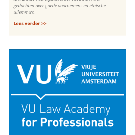
gedachten over goede voornemens en ethische
dilemma’s.
Lees verder >>