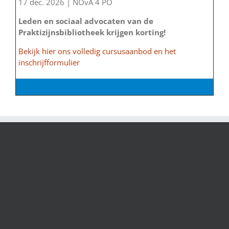
17 dec. 2026 | NOvA 4 PO
Leden en sociaal advocaten van de
Praktizijnsbibliotheek krijgen korting!
Bekijk hier ons volledig cursusaanbod en het
inschrijfformulier