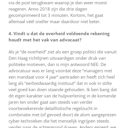
via de post terugkwam waarop je dan weer moest
reageren. Anno 2018 zijn die drie dagen
gecomprimeerd tot 3 minuten. Kortom, het gaat
allemaal véél sneller maar daardoor niet beter.
4. Vindt u dat de overheid voldoende rekening
houdt met het vak van advocaat?
Als je “de overheid” ziet als een groep politici die vanuit
Den Haag richtlijnen uitvaardigen onder druk van
politieke motieven, dan is mijn antwoord NEE. De
advocatuur was er lang voordat deze “managers met
een mandaat voor 4 jaar” aantraden en heeft zich heel
lang als “eerbiedwaardig instituut” dat in ook in stilte
veel goed kan doen staande gehouden. Ik ben bang dat
dit eigen karakter van de hulpverlening in de komende
jaren ten onder gaat aan steeds van verder
voortwoekerende detaillistische regelzucht in
combinatie met (of gevoed door) de alom aangeprezen
cyber-technieken die het menselijk ingrijpen steeds
verder naar de achtergrond duwen. Anders gezegd: we