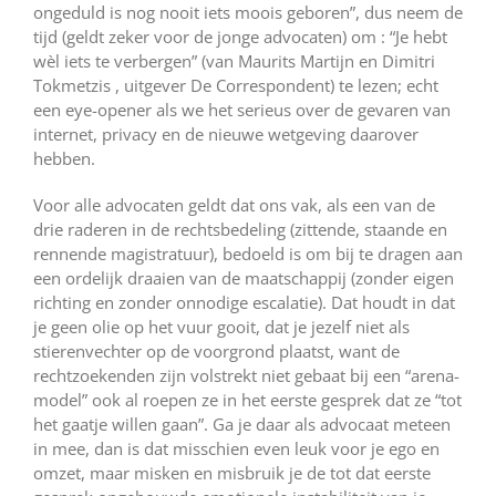
ongeduld is nog nooit iets moois geboren”, dus neem de
tijd (geldt zeker voor de jonge advocaten) om : “Je hebt
wèl iets te verbergen” (van Maurits Martijn en Dimitri
Tokmetzis , uitgever De Correspondent) te lezen; echt
een eye-opener als we het serieus over de gevaren van
internet, privacy en de nieuwe wetgeving daarover
hebben.
Voor alle advocaten geldt dat ons vak, als een van de
drie raderen in de rechtsbedeling (zittende, staande en
rennende magistratuur), bedoeld is om bij te dragen aan
een ordelijk draaien van de maatschappij (zonder eigen
richting en zonder onnodige escalatie). Dat houdt in dat
je geen olie op het vuur gooit, dat je jezelf niet als
stierenvechter op de voorgrond plaatst, want de
rechtzoekenden zijn volstrekt niet gebaat bij een “arena-
model” ook al roepen ze in het eerste gesprek dat ze “tot
het gaatje willen gaan”. Ga je daar als advocaat meteen
in mee, dan is dat misschien even leuk voor je ego en
omzet, maar misken en misbruik je de tot dat eerste