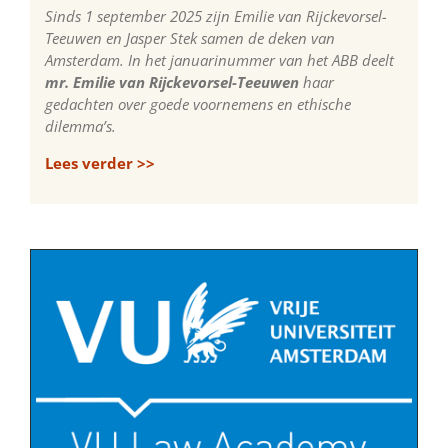
Sinds 1 september 2025 zijn Emilie van Rijckevorsel-
Teeuwen en Jasper Stek samen de deken van
Amsterdam. In het januarinummer van het ABB deelt
mr. Emilie van Rijckevorsel-Teeuwen
haar
gedachten over goede voornemens en ethische
dilemma’s.
Lees verder >>