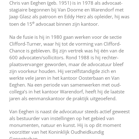
Chris van Eeghen (geb. 1951) is in 1978 als advocaat-
stagiaire begonnen bij Van Doorne en Warendorf met
Jaap Glasz als patroon en Eddy Herz als opleider, hij was
e
toen de 15
advocaat binnen zijn kantoor.
Na de fusie is hij in 1980 gaan werken voor de sectie
Clifford-Turner, waar hij tot de vorming van Clifford-
Chance is gebleven. Bij zijn vertrek was hij één van de
600 advocaten/sollicitors. Rond 1988 is hij rechter-
plaatsvervanger geworden, maar de advocatuur bleef
zijn voorkeur houden. Hij verzelfstandigde zich en
werkte vele jaren in het kantoor Oosterbaan en Van
Eeghen. Na een periode van samenwerken met oud-
collega’s in het kantoor Warendorf, heeft hij de laatste
jaren als eenmanskantoor de praktijk uitgeoefend.
Van Eeghen is naast de advocatuur steeds actief geweest
als bestuurder van instellingen op het gebied van
monumenten, natuur en kunst. Hij is op dit moment
voorzitter van het Koninklijk Oudheidkundig
Genootschap.