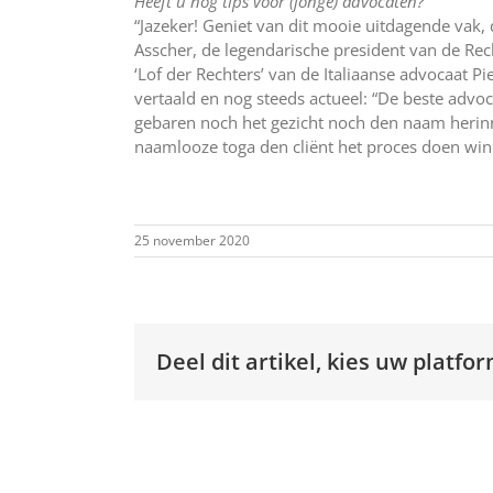
Heeft u nog tips voor (jonge) advocaten?
“Jazeker! Geniet van dit mooie uitdagende vak, 
Asscher, de legendarische president van de Re
‘Lof der Rechters’ van de Italiaanse advocaat P
vertaald en nog steeds actueel: “De beste advoc
gebaren noch het gezicht noch den naam herin
naamlooze toga den cliënt het proces doen win
25 november 2020
Deel dit artikel, kies uw platfor