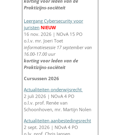
korting voor leden van de
Praktizijns-sociëteit
Leergang Cybersecurity voor
juristen
NIEUW
16 nov. 2026 | NOvA 15 PO
o.l.v. mr. Joeri Toet
informatiesessie 17 september van
16.00-17.00 uur
korting voor leden van de
Praktizijns-sociëteit
Cursussen 2026
Actualiteiten onderwijsrecht
2 juli 2026 | NOvA 4 PO
o.l.v. prof. Renée van
Schoonhoven, mr. Martijn Nolen
Actualiteiten aanbestedingsrecht
2 sept. 2026 | NOvA 4 PO
o.lv. prof. Chris Jansen