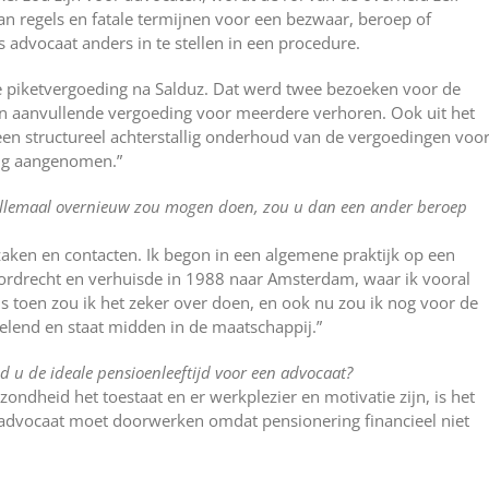
n regels en fatale termijnen voor een bezwaar, beroep of
s advocaat anders in te stellen in een procedure.
e piketvergoeding na Salduz. Dat werd twee bezoeken voor de
een aanvullende vergoeding voor meerdere verhoren. Ook uit het
een structureel achterstallig onderhoud van de vergoedingen voo
ing aangenomen.”
 allemaal overnieuw zou mogen doen, zou u dan een ander beroep
 zaken en contacten. Ik begon in een algemene praktijk op een
ordrecht en verhuisde in 1988 naar Amsterdam, waar ik vooral
als toen zou ik het zeker over doen, en ook nu zou ik nog voor de
selend en staat midden in de maatschappij.”
ind u de ideale pensioenleeftijd voor een advocaat?
zondheid het toestaat en er werkplezier en motivatie zijn, is het
 advocaat moet doorwerken omdat pensionering financieel niet