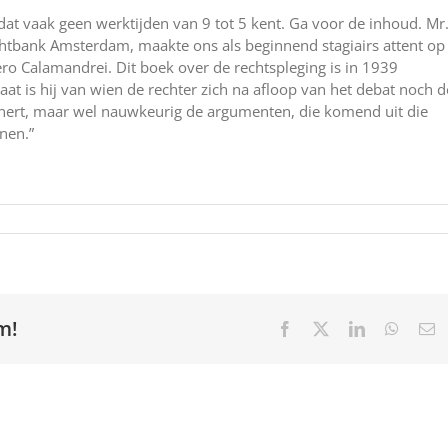
dat vaak geen werktijden van 9 tot 5 kent. Ga voor de inhoud. Mr
chtbank Amsterdam, maakte ons als beginnend stagiairs attent op
iero Calamandrei. Dit boek over de rechtspleging is in 1939
aat is hij van wien de rechter zich na afloop van het debat noch d
nert, maar wel nauwkeurig de argumenten, die komend uit die
nen.”
m!
Facebook
X
LinkedIn
Whats
E
ma