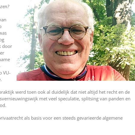
ozen?
van
o
 was
og
k door
er
lname
-
op VU-
.
ktijk werd toen ook al duidelijk dat niet altijd het recht en de
dsvernieuwingswijk met veel speculatie, splitsing van panden en
od.
 privaatrecht als basis voor een steeds gevarieerde algemene