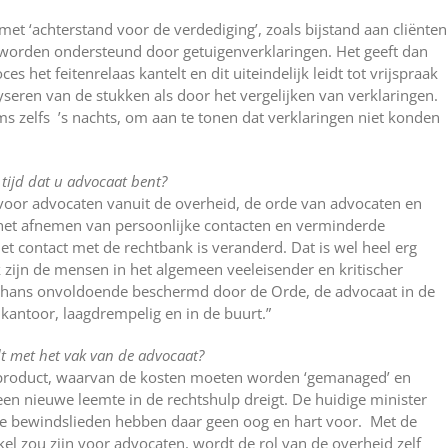
et ‘achterstand voor de verdediging’, zoals bijstand aan cliënten
 worden ondersteund door getuigenverklaringen. Het geeft dan
 het feitenrelaas kantelt en dit uiteindelijk leidt tot vrijspraak
yseren van de stukken als door het vergelijken van verklaringen.
ms zelfs ’s nachts, om aan te tonen dat verklaringen niet konden
 tijd dat u advocaat bent?
voor advocaten vanuit de overheid, de orde van advocaten en
k het afnemen van persoonlijke contacten en verminderde
t contact met de rechtbank is veranderd. Dat is wel heel erg
k zijn de mensen in het algemeen veeleisender en kritischer
thans onvoldoende beschermd door de Orde, de advocaat in de
e kantoor, laagdrempelig en in de buurt.”
t met het vak van de advocaat?
h product, waarvan de kosten moeten worden ‘gemanaged’ en
en nieuwe leemte in de rechtshulp dreigt. De huidige minister
 bewindslieden hebben daar geen oog en hart voor. Met de
el zou zijn voor advocaten, wordt de rol van de overheid zelf