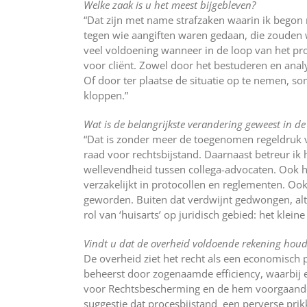
Welke zaak is u het meest bijgebleven?
“Dat zijn met name strafzaken waarin ik begon m
tegen wie aangiften waren gedaan, die zouden
veel voldoening wanneer in de loop van het proces
voor cliënt. Zowel door het bestuderen en anal
Of door ter plaatse de situatie op te nemen, so
kloppen.”
Wat is de belangrijkste verandering geweest in de
“Dat is zonder meer de toegenomen regeldruk 
raad voor rechtsbijstand. Daarnaast betreur i
wellevendheid tussen collega-advocaten. Ook he
verzakelijkt in protocollen en reglementen. Oo
geworden. Buiten dat verdwijnt gedwongen, al
rol van ‘huisarts’ op juridisch gebied: het klein
Vindt u dat de overheid voldoende rekening houd
De overheid ziet het recht als een economisc
beheerst door zogenaamde efficiency, waarbij e
voor Rechtsbescherming en de hem voorgaande
suggestie dat procesbijstand een perverse prikk