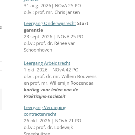
31 aug. 2026| NOvA 25 PO
.
o.lv.: prof. mr. Chris Jansen
Leergang Onderwijsrecht
Start
e
garantie
23 sept. 2026 | NOvA 25 PO
o.l.v.: prof. dr. Rénee van
Schoonhoven
Leergang Arbeidsrecht
1 okt. 2026 | NOvA 42 PO
ol.v.: prof. dr. mr. Willem Bouwens
en prof. mr. Willemijn Roozendaal
korting voor leden van de
Praktizijns-sociëteit
App
-
il
Leergang Verdieping
contractenrecht
26 okt. 2026 | NOvA 21 PO
o.l.v.: prof. dr. Lodewijk
Smeehuijzen