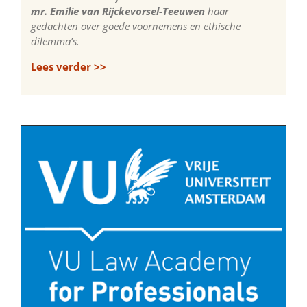
mr. Emilie van Rijckevorsel-Teeuwen
haar
gedachten over goede voornemens en ethische
dilemma’s.
Lees verder >>