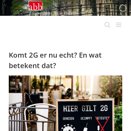
Ga
naar
inhoud
Komt 2G er nu echt? En wat
betekent dat?