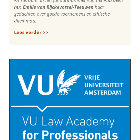
Amsterdam. In het januarinummer van het ABB deelt
mr. Emilie van Rijckevorsel-Teeuwen
haar
gedachten over goede voornemens en ethische
dilemma’s.
Lees verder >>