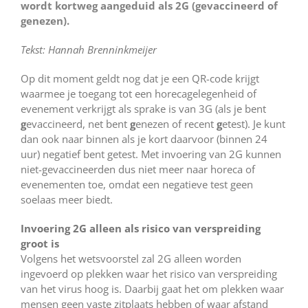
wordt kortweg aangeduid als 2G (gevaccineerd of
genezen).
Tekst: Hannah Brenninkmeijer
Op dit moment geldt nog dat je een QR-code krijgt
waarmee je toegang tot een horecagelegenheid of
evenement verkrijgt als sprake is van 3G (als je bent
g
evaccineerd, net bent
g
enezen of recent
g
etest). Je kunt
dan ook naar binnen als je kort daarvoor (binnen 24
uur) negatief bent getest. Met invoering van 2G kunnen
niet-gevaccineerden dus niet meer naar horeca of
evenementen toe, omdat een negatieve test geen
soelaas meer biedt.
Invoering 2G alleen als risico van verspreiding
groot is
Volgens het wetsvoorstel zal 2G alleen worden
ingevoerd op plekken waar het risico van verspreiding
van het virus hoog is. Daarbij gaat het om plekken waar
mensen geen vaste zitplaats hebben of waar afstand