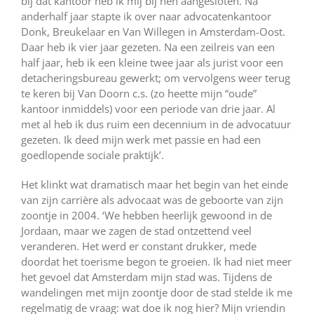
bij dat kantoor heb ik mij bij hen aangesloten. Na
anderhalf jaar stapte ik over naar advocatenkantoor
Donk, Breukelaar en Van Willegen in Amsterdam-Oost.
Daar heb ik vier jaar gezeten. Na een zeilreis van een
half jaar, heb ik een kleine twee jaar als jurist voor een
detacheringsbureau gewerkt; om vervolgens weer terug
te keren bij Van Doorn c.s. (zo heette mijn “oude”
kantoor inmiddels) voor een periode van drie jaar. Al
met al heb ik dus ruim een decennium in de advocatuur
gezeten. Ik deed mijn werk met passie en had een
goedlopende sociale praktijk’.
Het klinkt wat dramatisch maar het begin van het einde
van zijn carrière als advocaat was de geboorte van zijn
zoontje in 2004. ‘We hebben heerlijk gewoond in de
Jordaan, maar we zagen de stad ontzettend veel
veranderen. Het werd er constant drukker, mede
doordat het toerisme begon te groeien. Ik had niet meer
het gevoel dat Amsterdam mijn stad was. Tijdens de
wandelingen met mijn zoontje door de stad stelde ik me
regelmatig de vraag: wat doe ik nog hier? Mijn vriendin