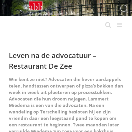
Ga
naar
inhoud
Leven na de advocatuur –
Restaurant De Zee
Wie kent ze niet? Advocaten die liever aardappels
telen, handtassen ontwerpen of pizza’s bakken dan
week in week uit ploeteren op processtukken.
Advocaten die hun droom najagen. Lammert
Miedema is een van die advocaten. Na een
wandeling op Terschelling besloten hij en zijn
vriendin daar een leegstaand pand te kopen om
een restaurant te beginnen. Twee maanden later
verruilde Miedema zijn toga voor een koksbuis.