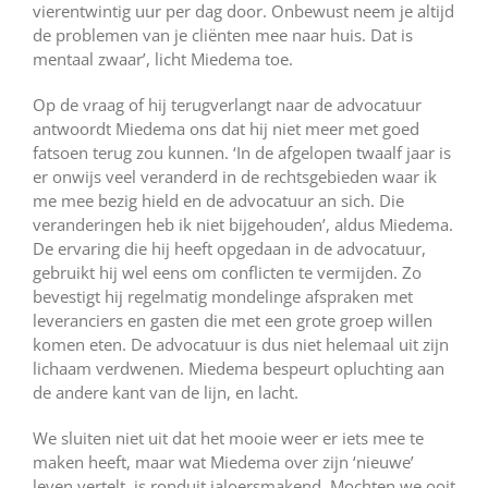
vierentwintig uur per dag door. Onbewust neem je altijd
de problemen van je cliënten mee naar huis. Dat is
mentaal zwaar’, licht Miedema toe.
Op de vraag of hij terugverlangt naar de advocatuur
antwoordt Miedema ons dat hij niet meer met goed
fatsoen terug zou kunnen. ‘In de afgelopen twaalf jaar is
er onwijs veel veranderd in de rechtsgebieden waar ik
me mee bezig hield en de advocatuur an sich. Die
veranderingen heb ik niet bijgehouden’, aldus Miedema.
De ervaring die hij heeft opgedaan in de advocatuur,
gebruikt hij wel eens om conflicten te vermijden. Zo
bevestigt hij regelmatig mondelinge afspraken met
leveranciers en gasten die met een grote groep willen
komen eten. De advocatuur is dus niet helemaal uit zijn
lichaam verdwenen. Miedema bespeurt opluchting aan
de andere kant van de lijn, en lacht.
We sluiten niet uit dat het mooie weer er iets mee te
maken heeft, maar wat Miedema over zijn ‘nieuwe’
leven vertelt, is ronduit jaloersmakend. Mochten we ooit