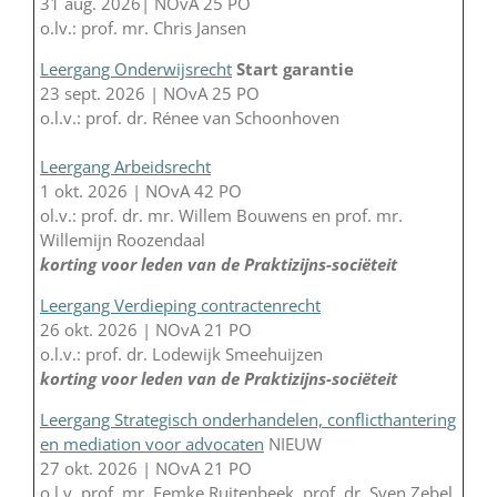
31 aug. 2026| NOvA 25 PO
o.lv.: prof. mr. Chris Jansen
Leergang Onderwijsrecht
Start garantie
23 sept. 2026 | NOvA 25 PO
o.l.v.: prof. dr. Rénee van Schoonhoven
Leergang Arbeidsrecht
1 okt. 2026 | NOvA 42 PO
ol.v.: prof. dr. mr. Willem Bouwens en prof. mr.
Willemijn Roozendaal
korting voor leden van de Praktizijns-sociëteit
Leergang Verdieping contractenrecht
26 okt. 2026 | NOvA 21 PO
o.l.v.: prof. dr. Lodewijk Smeehuijzen
korting voor leden van de Praktizijns-sociëteit
Leergang Strategisch onderhandelen, conflicthantering
en mediation voor advocaten
NIEUW
27 okt. 2026 | NOvA 21 PO
o.l.v. prof. mr. Femke Ruitenbeek, prof. dr. Sven Zebel,