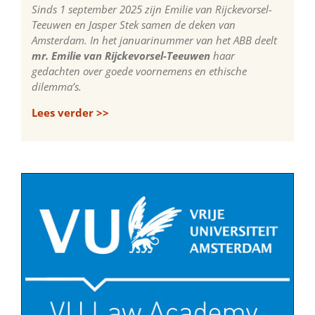
Sinds 1 september 2025 zijn Emilie van Rijckevorsel-
Teeuwen en Jasper Stek samen de deken van
Amsterdam. In het januarinummer van het ABB deelt
mr. Emilie van Rijckevorsel-Teeuwen
haar
gedachten over goede voornemens en ethische
dilemma’s.
Lees verder >>