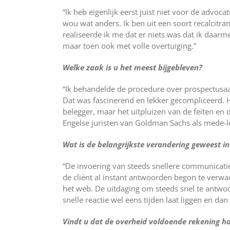
“Ik heb eigenlijk eerst juist niet voor de advo
wou wat anders. Ik ben uit een soort recalcit
realiseerde ik me dat er niets was dat ik daarm
maar toen ook met volle overtuiging.”
Welke zaak is u het meest bijgebleven?
“Ik behandelde de procedure over prospectusa
Dat was fascinerend en lekker gecompliceerd. H
belegger, maar het uitpluizen van de feiten en 
Engelse juristen van Goldman Sachs als mede-
Wat is de belangrijkste verandering geweest in
“De invoering van steeds snellere communicati
de cliënt al instant antwoorden begon te verwac
het web. De uitdaging om steeds snel te antwoo
snelle reactie wel eens tijden laat liggen en da
Vindt u dat de overheid voldoende rekening h