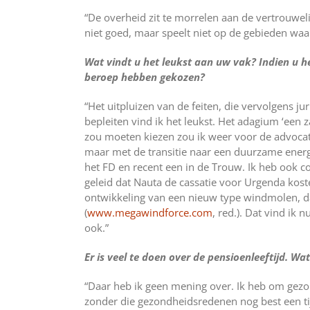
“De overheid zit te morrelen aan de vertrouwelij
niet goed, maar speelt niet op de gebieden waa
Wat vindt u het leukst aan uw vak? Indien u 
beroep hebben gekozen?
“Het uitpluizen van de feiten, die vervolgens ju
bepleiten vind ik het leukst. Het adagium ‘een z
zou moeten kiezen zou ik weer voor de advocat
maar met de transitie naar een duurzame energi
het FD en recent een in de Trouw. Ik heb ook c
geleid dat Nauta de cassatie voor Urgenda kost
ontwikkeling van een nieuw type windmolen, dat
(
www.megawindforce.com
, red.). Dat vind ik
ook.”
Er is veel te doen over de pensioenleeftijd. Wa
“Daar heb ik geen mening over. Ik heb om gez
zonder die gezondheidsredenen nog best een ti