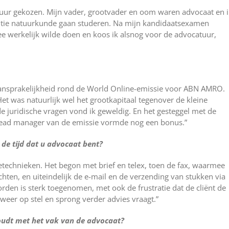
catuur gekozen. Mijn vader, grootvader en oom waren advocaat en 
rantie natuurkunde gaan studeren. Na mijn kandidaatsexamen
ee werkelijk wilde doen en koos ik alsnog voor de advocatuur,
ansprakelijkheid rond de World Online-emissie voor ABN AMRO.
et was natuurlijk wel het grootkapitaal tegenover de kleine
de juridische vragen vond ik geweldig. En het gesteggel met de
lead manager van de emissie vormde nog een bonus.”
 de tijd dat u advocaat bent?
etechnieken. Het begon met brief en telex, toen de fax, waarmee
hten, en uiteindelijk de e-mail en de verzending van stukken via
rden is sterk toegenomen, met ook de frustratie dat de cliënt de
n weer op stel en sprong verder advies vraagt.”
oudt met het vak van de advocaat?