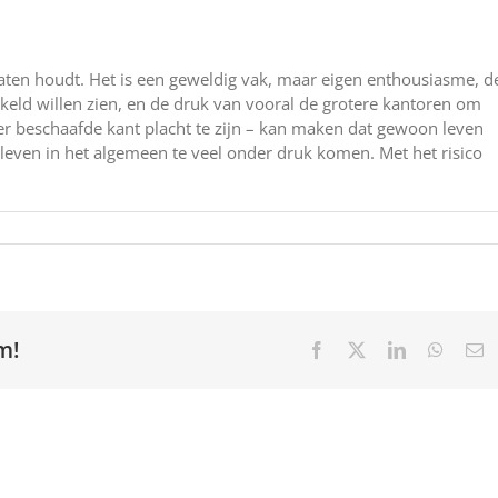
 gaten houdt. Het is een geweldig vak, maar eigen enthousiasme, d
kkeld willen zien, en de druk van vooral de grotere kantoren om
r beschaafde kant placht te zijn – kan maken dat gewoon leven
 leven in het algemeen te veel onder druk komen. Met het risico
m!
Facebook
X
LinkedIn
Whats
E
ma