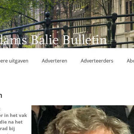
ere uitgaven
Adverteren
Adverteerders
Ab
m
t
er in het vak
 die na het
rad bij