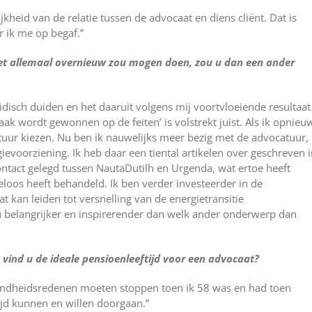
kheid van de relatie tussen de advocaat en diens cliënt. Dat is
r ik me op begaf.”
het allemaal overnieuw zou mogen doen, zou u dan een ander
ridisch duiden en het daaruit volgens mij voortvloeiende resultaat
aak wordt gewonnen op de feiten’ is volstrekt juist. Als ik opnieu
uur kiezen. Nu ben ik nauwelijks meer bezig met de advocatuur,
evoorziening. Ik heb daar een tiental artikelen over geschreven 
ontact gelegd tussen NautaDutilh en Urgenda, wat ertoe heeft
eloos heeft behandeld. Ik ben verder investeerder in de
 kan leiden tot versnelling van de energietransitie
 nu belangrijker en inspirerender dan welk ander onderwerp dan
t vind u de ideale pensioenleeftijd voor een advocaat?
ondheidsredenen moeten stoppen toen ik 58 was en had toen
jd kunnen en willen doorgaan.”