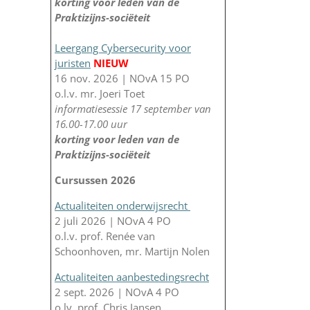
korting voor leden van de
Praktizijns-sociëteit
Leergang Cybersecurity voor
juristen
NIEUW
16 nov. 2026 | NOvA 15 PO
o.l.v. mr. Joeri Toet
informatiesessie 17 september van
16.00-17.00 uur
korting voor leden van de
Praktizijns-sociëteit
Cursussen 2026
Actualiteiten onderwijsrecht
2 juli 2026 | NOvA 4 PO
o.l.v. prof. Renée van
Schoonhoven, mr. Martijn Nolen
Actualiteiten aanbestedingsrecht
2 sept. 2026 | NOvA 4 PO
o.lv. prof. Chris Jansen