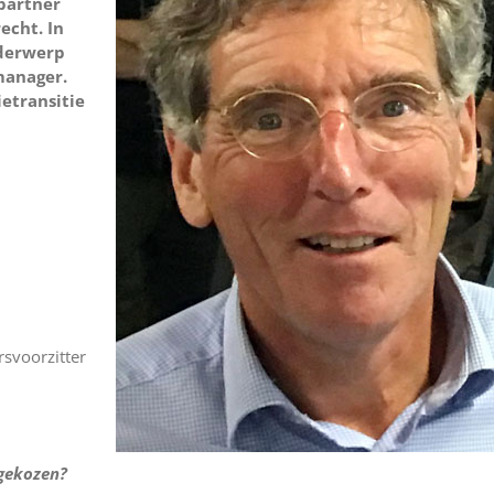
 partner
echt. In
nderwerp
manager.
ietransitie
svoorzitter
 gekozen?