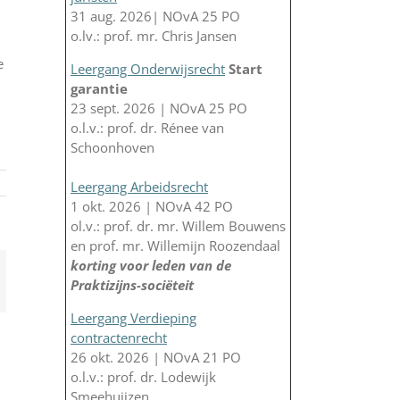
31 aug. 2026| NOvA 25 PO
o.lv.: prof. mr. Chris Jansen
e
Leergang Onderwijsrecht
Start
garantie
23 sept. 2026 | NOvA 25 PO
o.l.v.: prof. dr. Rénee van
Schoonhoven
Leergang Arbeidsrecht
1 okt. 2026 | NOvA 42 PO
ol.v.: prof. dr. mr. Willem Bouwens
en prof. mr. Willemijn Roozendaal
korting voor leden van de
App
-
Praktizijns-sociëteit
il
Leergang Verdieping
contractenrecht
26 okt. 2026 | NOvA 21 PO
o.l.v.: prof. dr. Lodewijk
Smeehuijzen