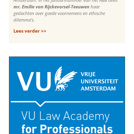
mr. Emilie van Rijckevorsel-Teeuwen
haar
gedachten over goede voornemens en ethische
dilemma’s.
Lees verder >>