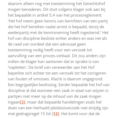
daarom alleen nog met toestemming het Gerechtshof
mogen benaderen. Dit sluit volgens klager ook aan bij
het bepaalde in artikel 5.4 van het procesreglement:
‘Het hof neem geen kennis van berichten van een partij
die het hof bereiken nadat arrest is bepaald, tenzij de
wederpartij met de kennisneming heeft ingestemd.’ Het
hof van discipline besliste echter anders en was net als
de raad van oordeel dat een advocaat geen
toestemming nodig heeft voor een verzoek tot
aanvulling van een proces-verbaal. Dit zou anders zijn
indien de klager kan aantonen dat er sprake is van
‘napleiten’. De brief van verweerder aan het Hof
beperkte zich echter tot een verzoek tot het corrigeren
van fouten of omissies. Klacht is daarom ongegrond.
Een begrijpelijke beslissing. Eerder bepaalde het hof van
discipline al dat wanneer een zaak in staat van wijzen is
partijen niet meer op de
inhoud
van de zaak mogen
ingaan
[3]
, maar dat bepaalde handelingen zoals het
doen van een herhaald pleidooiverzoek niet strijdig zijn
met gedragsregel 15 lid 2
[4]
. Het komt voor dat de