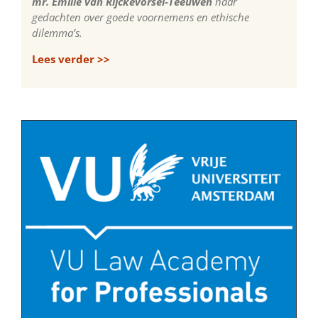
mr. Emilie van Rijckevorsel-Teeuwen
haar
gedachten over goede voornemens en ethische
dilemma’s.
Lees verder >>