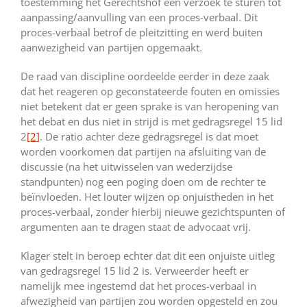
toestemming het Gerechtshof een verzoek te sturen tot
aanpassing/aanvulling van een proces-verbaal. Dit
proces-verbaal betrof de pleitzitting en werd buiten
aanwezigheid van partijen opgemaakt.
De raad van discipline oordeelde eerder in deze zaak
dat het reageren op geconstateerde fouten en omissies
niet betekent dat er geen sprake is van heropening van
het debat en dus niet in strijd is met gedragsregel 15 lid
2
[2]
. De ratio achter deze gedragsregel is dat moet
worden voorkomen dat partijen na afsluiting van de
discussie (na het uitwisselen van wederzijdse
standpunten) nog een poging doen om de rechter te
beïnvloeden. Het louter wijzen op onjuistheden in het
proces-verbaal, zonder hierbij nieuwe gezichtspunten of
argumenten aan te dragen staat de advocaat vrij.
Klager stelt in beroep echter dat dit een onjuiste uitleg
van gedragsregel 15 lid 2 is. Verweerder heeft er
namelijk mee ingestemd dat het proces-verbaal in
afwezigheid van partijen zou worden opgesteld en zou