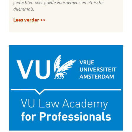
gedachten over goede voornemens en ethische
dilemma’s.
Lees verder >>