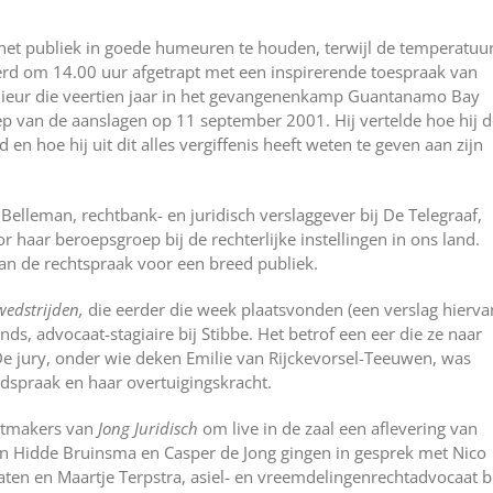
 het publiek in goede humeuren te houden, terwijl de temperatuu
rd om 14.00 uur afgetrapt met een inspirerende toespraak van
ieur die veertien jaar in het gevangenenkamp Guantanamo Bay
p van de aanslagen op 11 september 2001. Hij vertelde hoe hij d
en hoe hij uit dit alles vergiffenis heeft weten te geven aan zijn
Belleman, rechtbank- en juridisch verslaggever bij De Telegraaf,
 haar beroepsgroep bij de rechterlijke instellingen in ons land.
van de rechtspraak voor een breed publiek.
edstrijden,
die eerder die week plaatsvonden (een verslag hierva
nds, advocaat-stagiaire bij Stibbe. Het betrof een eer die ze naar
De jury, onder wie deken Emilie van Rijckevorsel-Teeuwen, was
dspraak en haar overtuigingskracht.
astmakers van
Jong Juridisch
om live in de zaal een aflevering van
n Hidde Bruinsma en Casper de Jong gingen in gesprek met Nico
caten en Maartje Terpstra, asiel- en vreemdelingenrechtadvocaat b