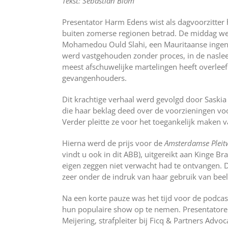
Tekst: Sebastian Blom
Presentator Harm Edens wist als dagvoorzitter
buiten zomerse regionen betrad. De middag we
Mohamedou Ould Slahi, een Mauritaanse ingen
werd vastgehouden zonder proces, in de naslee
meest afschuwelijke martelingen heeft overleefd 
gevangenhouders.
Dit krachtige verhaal werd gevolgd door Saskia 
die haar beklag deed over de voorzieningen voor
Verder pleitte ze voor het toegankelijk maken 
Hierna werd de prijs voor de
Amsterdamse Pleitw
vindt u ook in dit ABB), uitgereikt aan Kinge Bra
eigen zeggen niet verwacht had te ontvangen. 
zeer onder de indruk van haar gebruik van beel
Na een korte pauze was het tijd voor de podc
hun populaire show op te nemen. Presentatore
Meijering, strafpleiter bij Ficq & Partners Advo