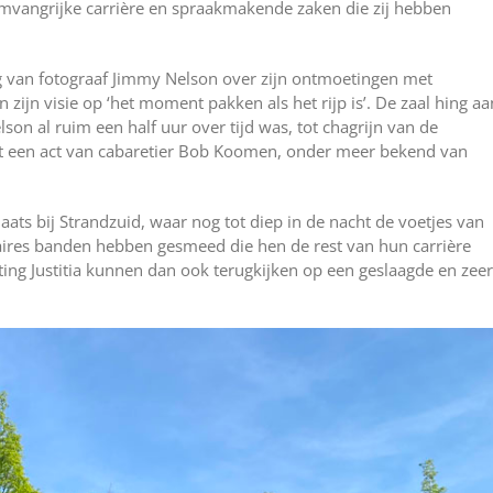
vangrijke carrière en spraakmakende zaken die zij hebben
 van fotograaf Jimmy Nelson over zijn ontmoetingen met
zijn visie op ‘het moment pakken als het rijp is’. De zaal hing aa
on al ruim een half uur over tijd was, tot chagrijn van de
et een act van cabaretier Bob Koomen, onder meer bekend van
aats bij Strandzuid, waar nog tot diep in de nacht de voetjes van
iaires banden hebben gesmeed die hen de rest van hun carrière
hting Justitia kunnen dan ook terugkijken op een geslaagde en zeer