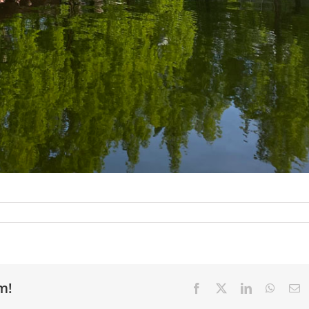
m!
Facebook
X
LinkedIn
Whats
E
ma