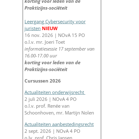
korting voor leden van de
Praktizijns-sociëteit
Leergang Cybersecurity voor
juristen
NIEUW
16 nov. 2026 | NOvA 15 PO
o.l.v. mr. Joeri Toet
informatiesessie 17 september van
16.00-17.00 uur
korting voor leden van de
Praktizijns-sociëteit
Cursussen 2026
Actualiteiten onderwijsrecht
2 juli 2026 | NOvA 4 PO
o.l.v. prof. Renée van
Schoonhoven, mr. Martijn Nolen
Actualiteiten aanbestedingsrecht
2 sept. 2026 | NOvA 4 PO
o.lv. prof. Chris Jansen