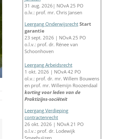
31 aug. 2026| NOvA 25 PO
o.lv.: prof. mr. Chris Jansen
Leergang Onderwijsrecht
Start
garantie
23 sept. 2026 | NOvA 25 PO
o.l.v.: prof. dr. Rénee van
Schoonhoven
Leergang Arbeidsrecht
1 okt. 2026 | NOvA 42 PO
ol.v.: prof. dr. mr. Willem Bouwens
en prof. mr. Willemijn Roozendaal
korting voor leden van de
Praktizijns-sociëteit
Leergang Verdieping
contractenrecht
26 okt. 2026 | NOvA 21 PO
App
-
o.l.v.: prof. dr. Lodewijk
il
Smeehuijzen