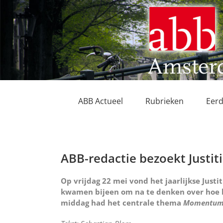
Ga
naar
inhoud
ABB Actueel
Rubrieken
Eerd
ABB-redactie bezoekt Justit
Op vrijdag 22 mei vond het jaarlijkse Justi
kwamen bijeen om na te denken over hoe he
middag had het centrale thema
Momentu