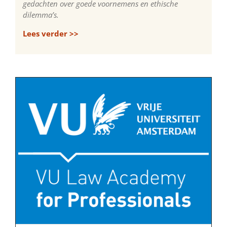
gedachten over goede voornemens en ethische
dilemma’s.
Lees verder >>