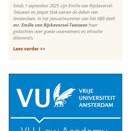
Sinds 1 september 2025 zijn Emilie van Rijckevorsel-
Teeuwen en Jasper Stek samen de deken van
Amsterdam. In het januarinummer van het ABB deelt
mr. Emilie van Rijckevorsel-Teeuwen
haar
gedachten over goede voornemens en ethische
dilemma’s.
Lees verder >>