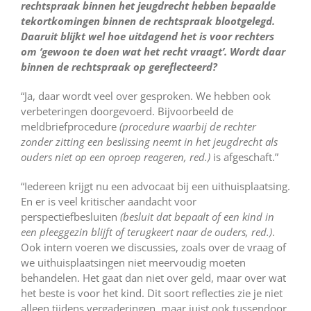
rechtspraak binnen het jeugdrecht hebben bepaalde
tekortkomingen binnen de rechtspraak blootgelegd.
Daaruit blijkt wel hoe uitdagend het is voor rechters
om ‘gewoon te doen wat het recht vraagt’. Wordt daar
binnen de rechtspraak op gereflecteerd?
“Ja, daar wordt veel over gesproken. We hebben ook
verbeteringen doorgevoerd. Bijvoorbeeld de
meldbriefprocedure
(procedure waarbij de rechter
zonder zitting een beslissing neemt in het jeugdrecht als
ouders niet op een oproep reageren, red.)
is afgeschaft.”
“Iedereen krijgt nu een advocaat bij een uithuisplaatsing.
En er is veel kritischer aandacht voor
perspectiefbesluiten
(besluit dat bepaalt of een kind in
een pleeggezin blijft of terugkeert naar de ouders, red.)
.
Ook intern voeren we discussies, zoals over de vraag of
we uithuisplaatsingen niet meervoudig moeten
behandelen. Het gaat dan niet over geld, maar over wat
het beste is voor het kind. Dit soort reflecties zie je niet
alleen tijdens vergaderingen, maar juist ook tussendoor.