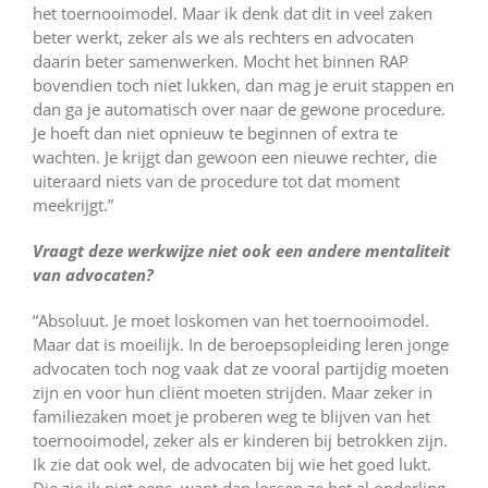
het toernooimodel. Maar ik denk dat dit in veel zaken
beter werkt, zeker als we als rechters en advocaten
daarin beter samenwerken. Mocht het binnen RAP
bovendien toch niet lukken, dan mag je eruit stappen en
dan ga je automatisch over naar de gewone procedure.
Je hoeft dan niet opnieuw te beginnen of extra te
wachten. Je krijgt dan gewoon een nieuwe rechter, die
uiteraard niets van de procedure tot dat moment
meekrijgt.”
Vraagt deze werkwijze niet ook een andere mentaliteit
van advocaten?
“Absoluut. Je moet loskomen van het toernooimodel.
Maar dat is moeilijk. In de beroepsopleiding leren jonge
advocaten toch nog vaak dat ze vooral partijdig moeten
zijn en voor hun cliënt moeten strijden. Maar zeker in
familiezaken moet je proberen weg te blijven van het
toernooimodel, zeker als er kinderen bij betrokken zijn.
Ik zie dat ook wel, de advocaten bij wie het goed lukt.
Die zie ik niet eens, want dan lossen ze het al onderling