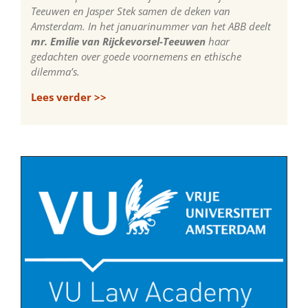
Teeuwen en Jasper Stek samen de deken van
Amsterdam. In het januarinummer van het ABB deelt
mr. Emilie van Rijckevorsel-Teeuwen
haar
gedachten over goede voornemens en ethische
dilemma’s.
Lees verder >>