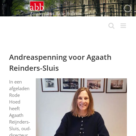
Ga
naar
inhoud
Andreaspenning voor Agaath
Reinders-Sluis
In een
afgeladen
Rode
Hoed
heeft
Agaath
Reijnders-
Sluis, oud-
directeur