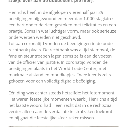
stokje over aan de duodekens (
zie hier
).
Henrichs heeft in de afgelopen vierenhalf jaar 29
beëdigingen bijgewoond en meer dan 1.000 stagiaires
een hart onder de riem gestoken met felicitaties en een
praatje. Soms in wat luchtiger vorm, maar ook serieuze
onderwerpen werden niet geschuwd.
Tot aan coronatijd vonden de beëdigingen in de oude
rechtbank plaats. De rechtbank was altijd stampvol, de
fans en steuntroepen lagen soms zelfs aan de voeten
van de officier van justitie. In coronatijd vonden de
beëdigingen plaats in het World Trade Center, met
maximale afstand en mondkapjes. Twee keer is zelfs
gekozen voor een volledig digitale beëdiging.
Eén ding was echter steeds hetzelfde: het fotomoment.
Het waren feestelijke momenten waarbij Henrichs altijd
het laatste woord had – een recht dat in de rechtszaal
verder alleen aan de verdachte in strafzaken toekomt –
en hij gaat die feestelijke sfeer zeker missen.