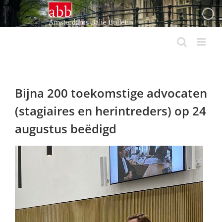
Ga
naar
inhoud
Bijna 200 toekomstige advocaten
(stagiaires en herintreders) op 24
augustus beëdigd