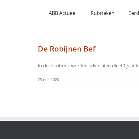
Ga
naar
ABB Actueel
Rubrieken
Eerd
inhoud
De Robijnen Bef
In deze rubriek worden advocaten die 40 jaar in 
25 mei 2020