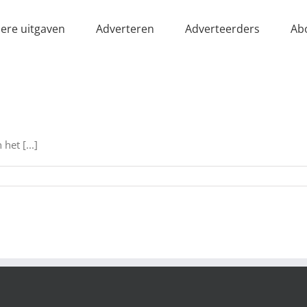
ere uitgaven
Adverteren
Adverteerders
Ab
het [...]