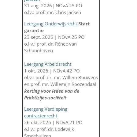
31 aug. 2026| NOvA 25 PO
o.lv.: prof. mr. Chris Jansen
Leergang Onderwijsrecht
Start
garantie
23 sept. 2026 | NOvA 25 PO
o.l.v.: prof. dr. Rénee van
Schoonhoven
Leergang Arbeidsrecht
1 okt. 2026 | NOvA 42 PO
ol.v.: prof. dr. mr. Willem Bouwens
en prof. mr. Willemijn Roozendaal
korting voor leden van de
Praktizijns-sociëteit
Leergang Verdieping
contractenrecht
26 okt. 2026 | NOvA 21 PO
o.l.v.: prof. dr. Lodewijk
Smeehuijzen