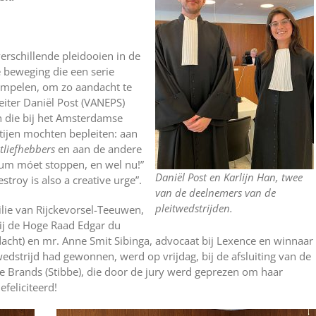
verschillende pleidooien in de
e beweging die een serie
ompelen, om zo aandacht te
eiter Daniël Post (VANEPS)
n die bij het Amsterdamse
tijen mochten bepleiten: aan
tliefhebbers
en aan de andere
tum móet stoppen, en wel nu!”
Daniël Post en Karlijn Han, twee
stroy is also a creative urge”.
van de deelnemers van de
pleitwedstrijden.
lie van Rijckevorsel-Teeuwen,
ij de Hoge Raad Edgar du
edacht) en mr. Anne Smit Sibinga, advocaat bij Lexence en winnaar
wedstrijd had gewonnen, werd op vrijdag, bij de afsluiting van de
e Brands (Stibbe), die door de jury werd geprezen om haar
feliciteerd!