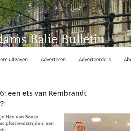
ere uitgaven
Adverteren
Adverteerders
Ab
26: een ets van Rembrandt
?
lijn Han van Boekx
se pleitwedstrijden: een
ek.