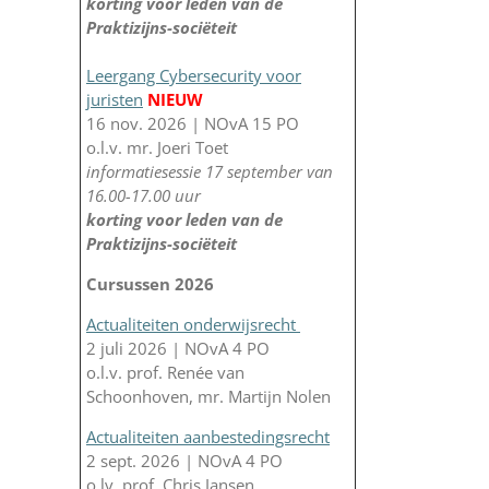
korting voor leden van de
Praktizijns-sociëteit
Leergang Cybersecurity voor
juristen
NIEUW
16 nov. 2026 | NOvA 15 PO
o.l.v. mr. Joeri Toet
informatiesessie 17 september van
16.00-17.00 uur
korting voor leden van de
Praktizijns-sociëteit
Cursussen 2026
Actualiteiten onderwijsrecht
2 juli 2026 | NOvA 4 PO
o.l.v. prof. Renée van
Schoonhoven, mr. Martijn Nolen
Actualiteiten aanbestedingsrecht
2 sept. 2026 | NOvA 4 PO
o.lv. prof. Chris Jansen