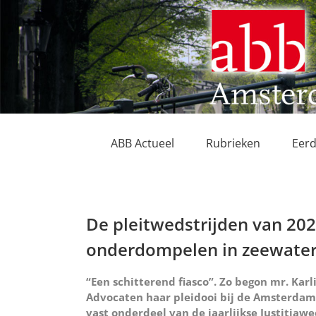
Ga
naar
inhoud
ABB Actueel
Rubrieken
Eerd
De pleitwedstrijden van 20
onderdompelen in zeewater
“Een schitterend fiasco”. Zo begon mr. Kar
Advocaten haar pleidooi bij de Amsterdam
vast onderdeel van de jaarlijkse Justitiawe