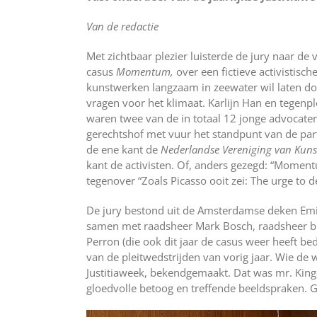
Van de redactie
Met zichtbaar plezier luisterde de jury naar de 
casus
Momentum,
over een fictieve activistisch
kunstwerken langzaam in zeewater wil laten d
vragen voor het klimaat. Karlijn Han en tegenpl
waren twee van de in totaal 12 jonge advocate
gerechtshof met vuur het standpunt van de par
de ene kant de
Nederlandse Vereniging van Kuns
kant de activisten. Of, anders gezegd: “Momen
tegenover “Zoals Picasso ooit zei: The urge to de
De jury bestond uit de Amsterdamse deken Emi
samen met raadsheer Mark Bosch, raadsheer b
Perron (die ook dit jaar de casus weer heeft b
van de pleitwedstrijden van vorig jaar. Wie de 
Justitiaweek, bekendgemaakt. Dat was mr. King
gloedvolle betoog en treffende beeldspraken. Ge