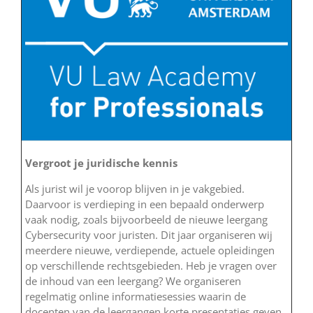
Vergroot je juridische kennis
Als jurist wil je voorop blijven in je vakgebied.
Daarvoor is verdieping in een bepaald onderwerp
vaak nodig, zoals bijvoorbeeld de nieuwe leergang
Cybersecurity voor juristen. Dit jaar organiseren wij
meerdere nieuwe, verdiepende, actuele opleidingen
op verschillende rechtsgebieden. Heb je vragen over
de inhoud van een leergang? We organiseren
regelmatig online informatiesessies waarin de
docenten van de leergangen korte presentaties geven