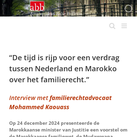
Ga
naar
inhoud
“De tijd is rijp voor een verdrag
tussen Nederland en Marokko
over het familierecht.”
Interview met
familierechtadvocaat
Mohammed Kaouass
Op 24 december 2024 presenteerde de
Marokkaanse minister van Justitie een voorstel om
de Marokkaanse familiewet, de Mudawwana,