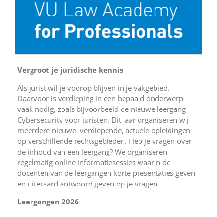
Vergroot je juridische kennis
Als jurist wil je voorop blijven in je vakgebied.
Daarvoor is verdieping in een bepaald onderwerp
vaak nodig, zoals bijvoorbeeld de nieuwe leergang
Cybersecurity voor juristen. Dit jaar organiseren wij
meerdere nieuwe, verdiepende, actuele opleidingen
op verschillende rechtsgebieden. Heb je vragen over
de inhoud van een leergang? We organiseren
regelmatig online informatiesessies waarin de
docenten van de leergangen korte presentaties geven
en uiteraard antwoord geven op je vragen.
Leergangen 2026