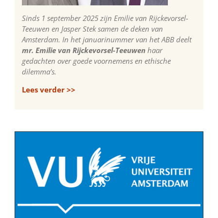
Sinds 1 september 2025 zijn Emilie van Rijckevorsel-
Teeuwen en Jasper Stek samen de deken van
Amsterdam. In het januarinummer van het ABB deelt
mr. Emilie van Rijckevorsel-Teeuwen
haar
gedachten over goede voornemens en ethische
dilemma’s.
Lees verder >>