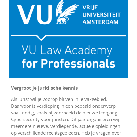
Vergroot je juridische kennis
Als jurist wil je voorop blijven in je vakgebied.
Daarvoor is verdieping in een bepaald onderwerp
vaak nodig, zoals bijvoorbeeld de nieuwe leergang
Cybersecurity voor juristen. Dit jaar organiseren wij
meerdere nieuwe, verdiepende, actuele opleidingen
op verschillende rechtsgebieden. Heb je vragen over