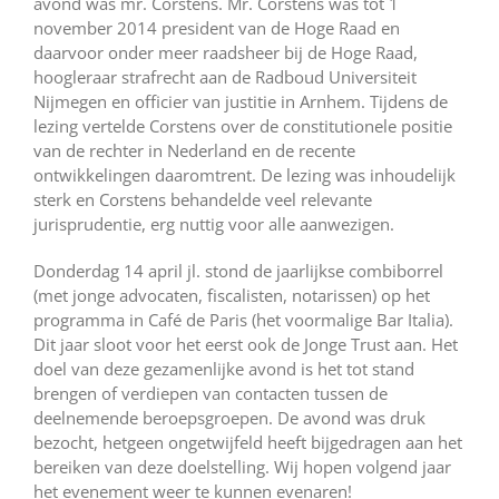
avond was mr. Corstens. Mr. Corstens was tot 1
november 2014 president van de Hoge Raad en
daarvoor onder meer raadsheer bij de Hoge Raad,
hoogleraar strafrecht aan de Radboud Universiteit
Nijmegen en officier van justitie in Arnhem. Tijdens de
lezing vertelde Corstens over de constitutionele positie
van de rechter in Nederland en de recente
ontwikkelingen daaromtrent. De lezing was inhoudelijk
sterk en Corstens behandelde veel relevante
jurisprudentie, erg nuttig voor alle aanwezigen.
Donderdag 14 april jl. stond de jaarlijkse combiborrel
(met jonge advocaten, fiscalisten, notarissen) op het
programma in Café de Paris (het voormalige Bar Italia).
Dit jaar sloot voor het eerst ook de Jonge Trust aan. Het
doel van deze gezamenlijke avond is het tot stand
brengen of verdiepen van contacten tussen de
deelnemende beroepsgroepen. De avond was druk
bezocht, hetgeen ongetwijfeld heeft bijgedragen aan het
bereiken van deze doelstelling. Wij hopen volgend jaar
het evenement weer te kunnen evenaren!