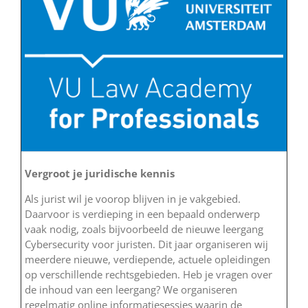
Vergroot je juridische kennis
Als jurist wil je voorop blijven in je vakgebied.
Daarvoor is verdieping in een bepaald onderwerp
vaak nodig, zoals bijvoorbeeld de nieuwe leergang
Cybersecurity voor juristen. Dit jaar organiseren wij
meerdere nieuwe, verdiepende, actuele opleidingen
op verschillende rechtsgebieden. Heb je vragen over
de inhoud van een leergang? We organiseren
regelmatig online informatiesessies waarin de