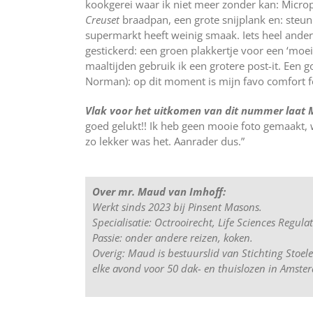
kookgerei waar ik niet meer zonder kan: Micro
Creuset
braadpan, een grote snijplank en: steun
supermarkt heeft weinig smaak. Iets heel anders
gestickerd: een groen plakkertje voor een ‘moe
maaltijden gebruik ik een grotere post-it. Een 
Norman): op dit moment is mijn favo comfort f
Vlak voor het uitkomen van dit nummer laat
goed gelukt!! Ik heb geen mooie foto gemaakt, 
zo lekker was het. Aanrader dus.”
Over mr. Maud van Imhoff:
Werkt sinds 2023 bij Pinsent Masons.
Specialisatie: Octrooirecht, Life Sciences Regulat
Passie: onder andere reizen, koken.
Overig: Maud is bestuurslid van Stichting Stoel
elke avond voor 50 dak- en thuislozen in Amste