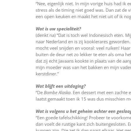
“Nee, eigenlijk niet. In mijn vorige huis had 
stress als de timing niet goed was. Dan zat de 
een open keuken en maakt het niet uit of ik no
Wat is uw specialiteit?
(denkt na) “Dat is toch wel Indonesisch eten.
naar Nederland en is zij kooklerares geworden. 
mocht veel snijden en vooral: veel ruiken! Haa
buiten de deur net zo lekker te eten als oma he
dat zij echt Javaans kookte in plaats van de aa
mijn moeder was van het bakken en mijn vader 
kerstdiner.”
Wat blijft een uitdaging?
“De
Bombe Alaska
. Een dessert met een zachte e
laatst gemaakt toen ik 15 was dus misschien m
Wat is volgens u het geheim achter een geslaa
“Een goede tafelschikking! Probeer te voorkomen
dan voelt de rustige kant zich buitengesloten. 
kunnen zijn. Die zet ik dan naast elkaar. Het ge