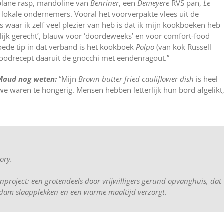
plane rasp, mandoline van
Benriner
, een
Demeyere
RVS pan,
Le
 lokale ondernemers. Vooral het voorverpakte vlees uit de
 waar ik zelf veel plezier van heb is dat ik mijn kookboeken heb
ilijk gerecht’, blauw voor ‘doordeweeks’ en voor comfort-food
goede tip in dat verband is het kookboek
Polpo
(van kok Russell
oodrecept daaruit de gnocchi met eendenragout.”
 Maud nog weten:
“Mijn
Brown butter fried cauliflower dish
is heel
we waren te hongerig. Mensen hebben letterlijk hun bord afgelikt
ory.
enproject: een grotendeels door vrijwilligers gerund opvanghuis, dat
rdam slaapplekken en een warme maaltijd verzorgt.