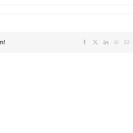
m!
Facebook
X
LinkedIn
Whats
E
ma