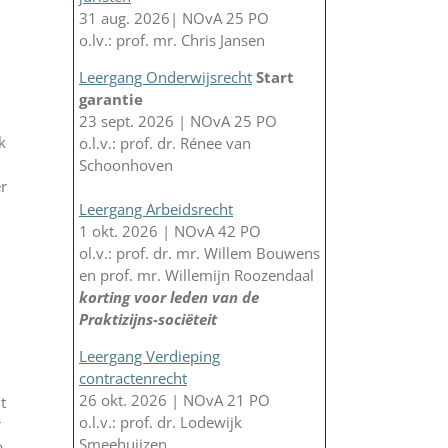
31 aug. 2026| NOvA 25 PO
o.lv.: prof. mr. Chris Jansen
Leergang Onderwijsrecht
Start
garantie
23 sept. 2026 | NOvA 25 PO
k
o.l.v.: prof. dr. Rénee van
Schoonhoven
er
Leergang Arbeidsrecht
1 okt. 2026 | NOvA 42 PO
ol.v.: prof. dr. mr. Willem Bouwens
en prof. mr. Willemijn Roozendaal
korting voor leden van de
Praktizijns-sociëteit
Leergang Verdieping
contractenrecht
26 okt. 2026 | NOvA 21 PO
t
o.l.v.: prof. dr. Lodewijk
r
Smeehuijzen
o