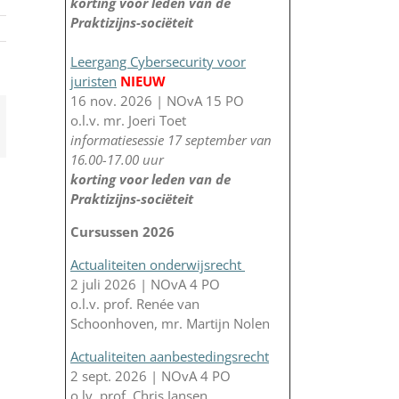
korting voor leden van de
Praktizijns-sociëteit
Leergang Cybersecurity voor
juristen
NIEUW
16 nov. 2026 | NOvA 15 PO
o.l.v. mr. Joeri Toet
App
-
informatiesessie 17 september van
il
16.00-17.00 uur
korting voor leden van de
Praktizijns-sociëteit
Cursussen 2026
Actualiteiten onderwijsrecht
2 juli 2026 | NOvA 4 PO
o.l.v. prof. Renée van
Schoonhoven, mr. Martijn Nolen
Actualiteiten aanbestedingsrecht
2 sept. 2026 | NOvA 4 PO
o.lv. prof. Chris Jansen