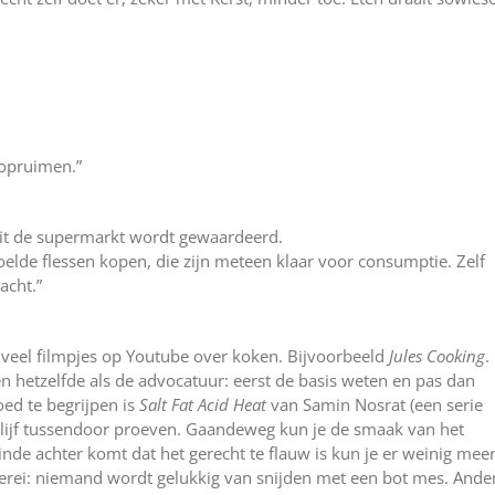
 opruimen.”
 uit de supermarkt wordt gewaardeerd.
koelde flessen kopen, die zijn meteen klaar voor consumptie. Zelf
acht.”
ok veel filmpjes op Youtube over koken. Bijvoorbeeld
Jules Cooking
.
en hetzelfde als de advocatuur: eerst de basis weten en pas dan
ed te begrijpen is
Salt Fat Acid Heat
van Samin Nosrat (een serie
blijf tussendoor proeven. Gaandeweg kun je de smaak van het
inde achter komt dat het gerecht te flauw is kun je er weinig mee
erei: niemand wordt gelukkig van snijden met een bot mes. Ande