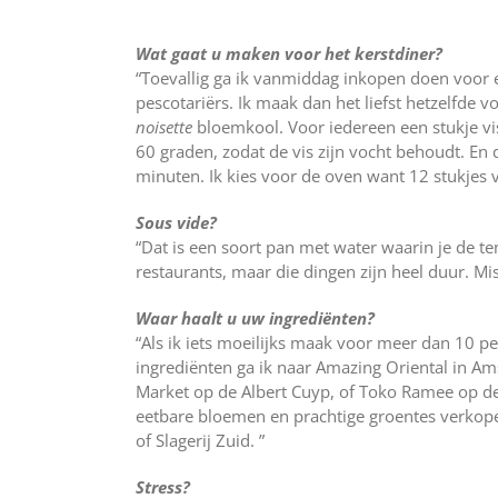
Wat gaat u maken voor het kerstdiner?
“Toevallig ga ik vanmiddag inkopen doen voor 
pescotariërs. Ik maak dan het liefst hetzelfde
noisette
bloemkool. Voor iedereen een stukje v
60 graden, zodat de vis zijn vocht behoudt. En
minuten. Ik kies voor de oven want 12 stukjes vi
Sous vide?
“Dat is een soort pan met water waarin je de t
restaurants, maar die dingen zijn heel duur. M
Waar haalt u uw ingrediënten?
“Als ik iets moeilijks maak voor meer dan 10 p
ingrediënten ga ik naar Amazing Oriental in Am
Market op de Albert Cuyp, of Toko Ramee op de
eetbare bloemen en prachtige groentes verkopen
of Slagerij Zuid. ”
Stress?