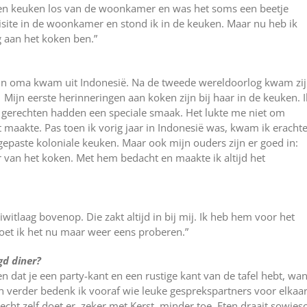
ik een keuken los van de woonkamer en was het soms een beetje
visite in de woonkamer en stond ik in de keuken. Maar nu heb ik
g aan het koken ben.”
 Mijn oma kwam uit Indonesië. Na de tweede wereldoorlog kwam zij
Mijn eerste herinneringen aan koken zijn bij haar in de keuken. I
r gerechten hadden een speciale smaak. Het lukte me niet om
t maakte. Pas toen ik vorig jaar in Indonesië was, kwam ik eracht
ngepaste koloniale keuken. Maar ook mijn ouders zijn er goed in:
van het koken. Met hem bedacht en maakte ik altijd het
iwitlaag bovenop. Die zakt altijd in bij mij. Ik heb hem voor het
oet ik het nu maar weer eens proberen.”
gd diner?
 dat je een party-kant en een rustige kant van de tafel hebt, wan
En verder bedenk ik vooraf wie leuke gesprekspartners voor elkaa
recht zelf doet er, zeker met Kerst, minder toe. Eten draait sowies