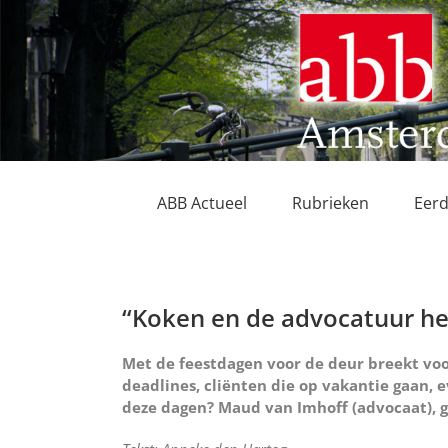
Ga
naar
inhoud
ABB Actueel
Rubrieken
Eerd
“Koken en de advocatuur h
Met de feestdagen voor de deur breekt voo
deadlines, cliënten die op vakantie gaan, 
deze dagen? Maud van Imhoff (advocaat), ge