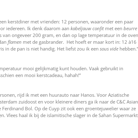
een kerstdiner met vrienden: 12 personen, waaronder een paar
 voor iedereen. Ik denk daarom aan
kabeljauw confit
met een
beurre
is van ongeveer 200 gram, en dan op lage temperatuur in de oven
 dan
flamen
met de gasbrander. Het hoeft er maar kort in: 12 à16
s in de pan is niet handig. Het liefst zou ik een
sous vide
hebben.
emperatuur mooi gelijkmatig kunt houden. Vaak gebruikt in
isschien een mooi kerstcadeau, hahah!”
ersonen, rijd ik met een huurauto naar Hanos. Voor Aziatische
sterdam zuidoost en voor kleinere diners ga ik naar de C&C Asian
 Ferdinand Bol. Op de Cuyp zit ook een groentejuwelier waar ze
. Vlees haal ik bij de islamitische slager in de Sahan Supermarkt