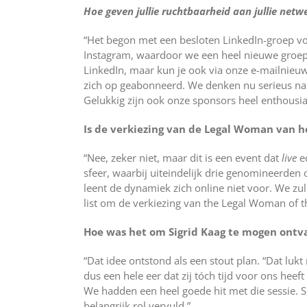
Hoe geven jullie ruchtbaarheid aan jullie netw
“Het begon met een besloten LinkedIn-groep voo
Instagram, waardoor we een heel nieuwe groep
LinkedIn, maar kun je ook via onze e-mailnieu
zich op geabonneerd. We denken nu serieus na
Gelukkig zijn ook onze sponsors heel enthousias
Is de verkiezing van de Legal Woman van he
“Nee, zeker niet, maar dit is een event dat
live
ec
sfeer, waarbij uiteindelijk drie genomineerden 
leent de dynamiek zich online niet voor. We zu
list om de verkiezing van the Legal Woman of the
Hoe was het om Sigrid Kaag te mogen ontv
“Dat idee ontstond als een stout plan. “Dat lukt
dus een hele eer dat zij tóch tijd voor ons hee
We hadden een heel goede hit met die sessie.
belangrijk rol vervuld.”