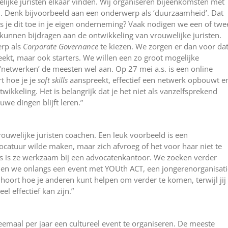
jke juristen elkaar vinden. Wij organiseren bijeenkomsten met
. Denk bijvoorbeeld aan een onderwerp als ‘duurzaamheid’. Dat
s je dit toe in je eigen onderneming? Vaak nodigen we een of twe
 kunnen bijdragen aan de ontwikkeling van vrouwelijke juristen.
erp als
Corporate Governance
te kiezen. We zorgen er dan voor da
eekt, maar ook starters. We willen een zo groot mogelijke
netwerken’ de meesten wel aan. Op 27 mei a.s. is een online
t hoe je je
soft skills
aanspreekt, effectief een netwerk opbouwt e
wikkeling. Het is belangrijk dat je het niet als vanzelfsprekend
uwe dingen blijft leren.”
ouwelijke juristen coachen. Een leuk voorbeeld is een
vocatuur wilde maken, maar zich afvroeg of het voor haar niet te
ls is ze werkzaam bij een advocatenkantoor. We zoeken verder
den we onlangs een event met YOUth ACT, een jongerenorganisati
hoort hoe je anderen kunt helpen om verder te komen, terwijl jij
el effectief kan zijn.”
eemaal per jaar een cultureel event te organiseren. De meeste