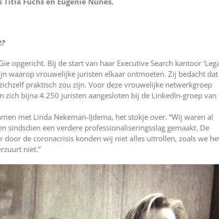
 Titia Fuchs en Eugenie Nunes.
t?
e opgericht. Bij de start van haar Executive Search kantoor ‘Leg
ijn waarop vrouwelijke juristen elkaar ontmoeten. Zij bedacht dat
zichzelf praktisch zou zijn. Voor deze vrouwelijke netwerkgroep
zich bijna 4.250 juristen aangesloten bij de LinkedIn-groep van
amen met Linda Nekeman-IJdema, het stokje over. “Wij waren al
ben sindsdien een verdere professionaliseringsslag gemaakt. De
 door de coronacrisis konden wij niet alles uitrollen, zoals we he
rzuurt niet.”