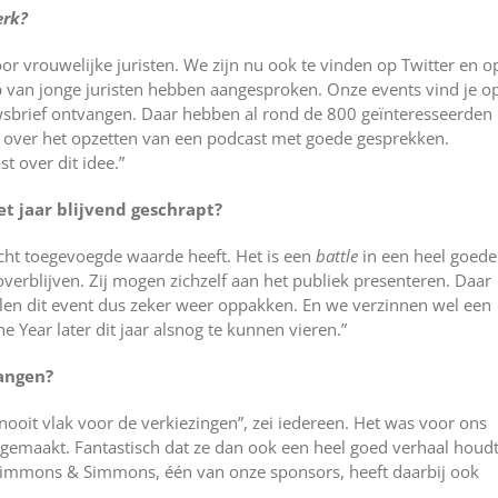
erk?
r vrouwelijke juristen. We zijn nu ook te vinden op Twitter en o
 van jonge juristen hebben aangesproken. Onze events vind je o
wsbrief ontvangen. Daar hebben al rond de 800 geïnteresseerden
 over het opzetten van een podcast met goede gesprekken.
t over dit idee.”
t jaar blijvend geschrapt?
ht toegevoegde waarde heeft. Het is een
battle
in een heel goede
overblijven. Zij mogen zichzelf aan het publiek presenteren. Daar
llen dit event dus zeker weer oppakken. En we verzinnen wel een
 Year later dit jaar alsnog te kunnen vieren.”
angen?
 nooit vlak voor de verkiezingen”, zei iedereen. Het was voor ons
ft gemaakt. Fantastisch dat ze dan ook een heel goed verhaal houdt
 Simmons & Simmons, één van onze sponsors, heeft daarbij ook