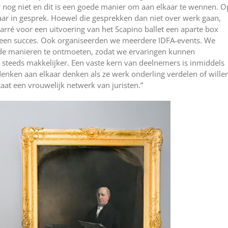
r nog niet en dit is een goede manier om aan elkaar te wennen. O
aar in gesprek. Hoewel die gesprekken dan niet over werk gaan,
arré voor een uitvoering van het Scapino ballet een aparte box
 een succes. Ook organiseerden we meerdere IDFA-events. We
nde manieren te ontmoeten, zodat we ervaringen kunnen
ok steeds makkelijker. Een vaste kern van deelnemers is inmiddels
 denken aan elkaar denken als ze werk onderling verdelen of wille
aat een vrouwelijk netwerk van juristen.”