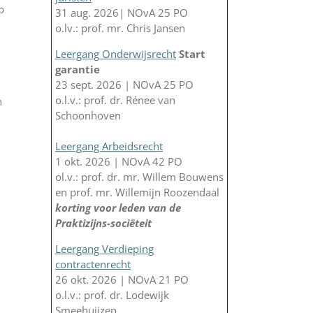
p
31 aug. 2026| NOvA 25 PO
o.lv.: prof. mr. Chris Jansen
Leergang Onderwijsrecht
Start
garantie
23 sept. 2026 | NOvA 25 PO
o.l.v.: prof. dr. Rénee van
n
Schoonhoven
Leergang Arbeidsrecht
1 okt. 2026 | NOvA 42 PO
ol.v.: prof. dr. mr. Willem Bouwens
en prof. mr. Willemijn Roozendaal
korting voor leden van de
Praktizijns-sociëteit
Leergang Verdieping
contractenrecht
26 okt. 2026 | NOvA 21 PO
o.l.v.: prof. dr. Lodewijk
Smeehuijzen