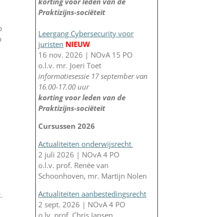
korting voor leden van de
Praktizijns-sociëteit
p
Leergang Cybersecurity voor
p
juristen
NIEUW
16 nov. 2026 | NOvA 15 PO
o.l.v. mr. Joeri Toet
informatiesessie 17 september van
16.00-17.00 uur
korting voor leden van de
Praktizijns-sociëteit
Cursussen 2026
Actualiteiten onderwijsrecht
2 juli 2026 | NOvA 4 PO
o.l.v. prof. Renée van
Schoonhoven, mr. Martijn Nolen
Actualiteiten aanbestedingsrecht
.
2 sept. 2026 | NOvA 4 PO
o.lv. prof. Chris Jansen