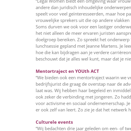
“Legal Women biedt een omgeving waar vrouweli
andere dan juridisch inhoudelijke onderwerpen
speelt voor veel geïnteresseerden, maar hoe pa
vrouwelijke sprekers uit die op andere vlakken
Soms durven we ook voor een lastiger onderw
het niet alleen de meer ervaren juristen aanspr
doelgroep bereiken. Zo spreekt het onderwerp ‘
lunchsessie gepland met Jeanne Martens. Je leer
hoe die kan bijdragen aan je verdere carrièreont
beschouwt dat je alles wel kunt, maar dat je nie
Mentortraject en YOUth ACT
“We bieden ook een mentortraject waarin we vr
bedrijfsjurist die graag de overstap naar de ad
laat was. Wij hebben haar begeleid en inmidde
ook zeker de verbinding met jongeren. Zo had
voor activisme en sociaal ondernemerschap. Je 
er ook zelf van leert. Zo zie je dat het netwerk he
Culturele events
“Wij bedachten drie jaar geleden om een- of tw