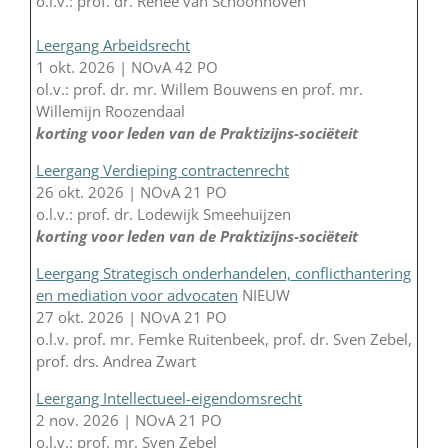
o.l.v.: prof. dr. Rénee van Schoonhoven
Leergang Arbeidsrecht
1 okt. 2026 | NOvA 42 PO
ol.v.: prof. dr. mr. Willem Bouwens en prof. mr.
Willemijn Roozendaal
korting voor leden van de Praktizijns-sociëteit
Leergang Verdieping contractenrecht
26 okt. 2026 | NOvA 21 PO
o.l.v.: prof. dr. Lodewijk Smeehuijzen
korting voor leden van de Praktizijns-sociëteit
Leergang Strategisch onderhandelen, conflicthantering
en mediation voor advocaten
NIEUW
27 okt. 2026 | NOvA 21 PO
o.l.v. prof. mr. Femke Ruitenbeek, prof. dr. Sven Zebel,
prof. drs. Andrea Zwart
Leergang Intellectueel-eigendomsrecht
2 nov. 2026 | NOvA 21 PO
o.l.v.: prof. mr. Sven Zebel