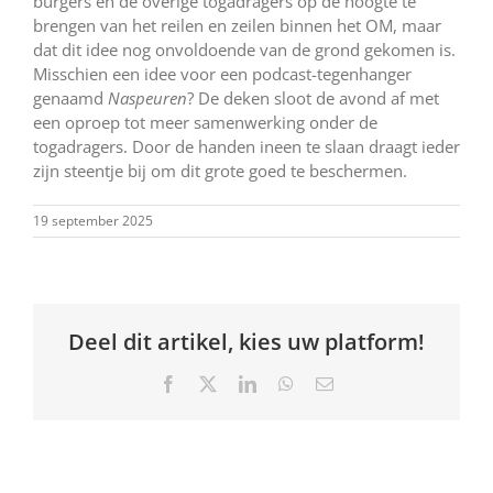
burgers en de overige togadragers op de hoogte te
brengen van het reilen en zeilen binnen het OM, maar
dat dit idee nog onvoldoende van de grond gekomen is.
Misschien een idee voor een podcast-tegenhanger
genaamd
Naspeuren
? De deken sloot de avond af met
een oproep tot meer samenwerking onder de
togadragers. Door de handen ineen te slaan draagt ieder
zijn steentje bij om dit grote goed te beschermen.
19 september 2025
Deel dit artikel, kies uw platform!
Facebook
X
LinkedIn
WhatsApp
E-
mail