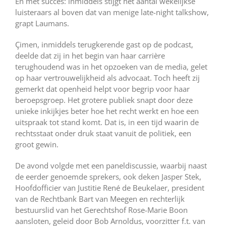
En met succes: inmiddels stijgt het aantal wekelijkse
luisteraars al boven dat van menige late-night talkshow,
grapt Laumans.
Çimen, inmiddels terugkerende gast op de podcast,
deelde dat zij in het begin van haar carrière
terughoudend was in het opzoeken van de media, gelet
op haar vertrouwelijkheid als advocaat. Toch heeft zij
gemerkt dat openheid helpt voor begrip voor haar
beroepsgroep. Het grotere publiek snapt door deze
unieke inkijkjes beter hoe het recht werkt en hoe een
uitspraak tot stand komt. Dat is, in een tijd waarin de
rechtsstaat onder druk staat vanuit de politiek, een
groot gewin.
De avond volgde met een paneldiscussie, waarbij naast
de eerder genoemde sprekers, ook deken Jasper Stek,
Hoofdofficier van Justitie René de Beukelaer, president
van de Rechtbank Bart van Meegen en rechterlijk
bestuurslid van het Gerechtshof Rose-Marie Boon
aansloten, geleid door Bob Arnoldus, voorzitter f.t. van