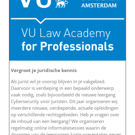
Vergroot je juridische kennis
Als jurist wil je voorop blijven in je vakgebied.
Daarvoor is verdieping in een bepaald onderwerp
vaak nodig, zoals bijvoorbeeld de nieuwe leergang
Cybersecurity voor juristen. Dit jaar organiseren wij
meerdere nieuwe, verdiepende, actuele opleidingen
op verschillende rechtsgebieden. Heb je vragen over
de inhoud van een leergang? We organiseren
regelmatig online informatiesessies waarin de
docenten van de leergangen korte presentaties geven