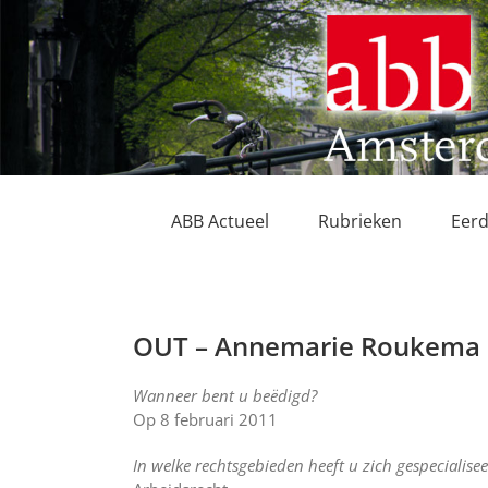
Ga
naar
inhoud
ABB Actueel
Rubrieken
Eerd
OUT – Annemarie Roukema
Wanneer bent u beëdigd?
Op 8 februari 2011
In welke rechtsgebieden heeft u zich gespecialise