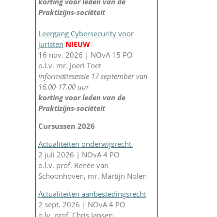
korting voor leden van de
Praktizijns-sociëteit
Leergang Cybersecurity voor
juristen
NIEUW
16 nov. 2026 | NOvA 15 PO
o.l.v. mr. Joeri Toet
informatiesessie 17 september van
16.00-17.00 uur
korting voor leden van de
Praktizijns-sociëteit
Cursussen 2026
Actualiteiten onderwijsrecht
2 juli 2026 | NOvA 4 PO
o.l.v. prof. Renée van
Schoonhoven, mr. Martijn Nolen
Actualiteiten aanbestedingsrecht
2 sept. 2026 | NOvA 4 PO
o.lv. prof. Chris Jansen