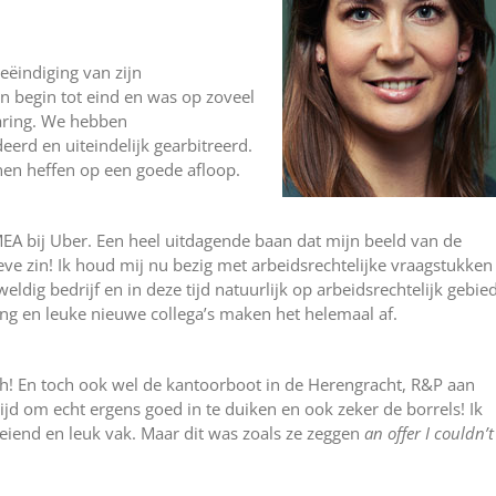
eëindiging van zijn
 begin tot eind en was op zoveel
aring. We hebben
erd en uiteindelijk gearbitreerd.
nnen heffen op een goede afloop.
EA bij Uber. Een heel uitdagende baan dat mijn beeld van de
tieve zin! Ik houd mij nu bezig met arbeidsrechtelijke vraagstukken
eweldig bedrijf en in deze tijd natuurlijk op arbeidsrechtelijk gebie
ng en leuke nieuwe collega’s maken het helemaal af.
sch! En toch ook wel de kantoorboot in de Herengracht, R&P aan
tijd om echt ergens goed in te duiken en ook zeker de borrels! Ik
oeiend en leuk vak. Maar dit was zoals ze zeggen
an offer I couldn’t