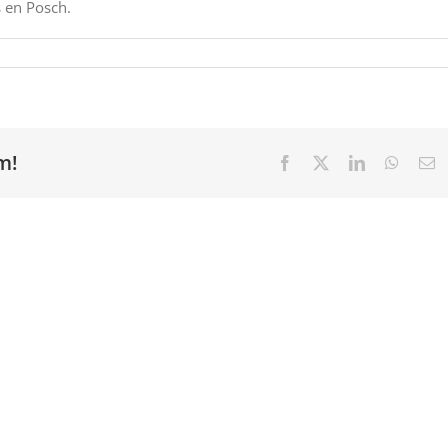
 en Posch.
m!
Facebook
X
LinkedIn
Whats
E
ma