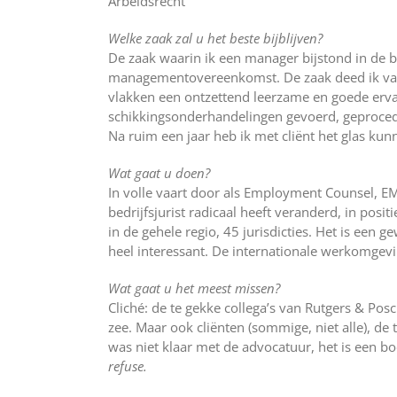
Arbeidsrecht
Welke zaak zal u het beste bijblijven?
De zaak waarin ik een manager bijstond in de b
managementovereenkomst. De zaak deed ik van
vlakken een ontzettend leerzame en goede erv
schikkingsonderhandelingen gevoerd, geprocede
Na ruim een jaar heb ik met cliënt het glas ku
Wat gaat u doen?
In volle vaart door als Employment Counsel, EM
bedrijfsjurist radicaal heeft veranderd, in posi
in de gehele regio, 45 jurisdicties. Het is een g
heel interessant. De internationale werkomgevi
Wat gaat u het meest missen?
Cliché: de te gekke collega’s van Rutgers & Po
zee. Maar ook cliënten (sommige, niet alle), de 
was niet klaar met de advocatuur, het is een b
refuse.