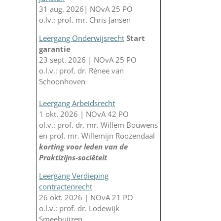
31 aug. 2026| NOvA 25 PO
o.lv.: prof. mr. Chris Jansen
Leergang Onderwijsrecht
Start
garantie
23 sept. 2026 | NOvA 25 PO
o.l.v.: prof. dr. Rénee van
Schoonhoven
Leergang Arbeidsrecht
1 okt. 2026 | NOvA 42 PO
ol.v.: prof. dr. mr. Willem Bouwens
en prof. mr. Willemijn Roozendaal
korting voor leden van de
Praktizijns-sociëteit
Leergang Verdieping
contractenrecht
26 okt. 2026 | NOvA 21 PO
o.l.v.: prof. dr. Lodewijk
Smeehuijzen