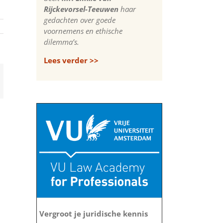
Rijckevorsel-Teeuwen
haar
gedachten over goede
voornemens en ethische
dilemma’s.
Lees verder >>
App
-
il
Vergroot je juridische kennis