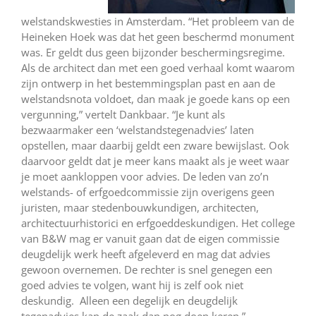
welstandskwesties in Amsterdam. “Het probleem van de
Heineken Hoek was dat het geen beschermd monument
was. Er geldt dus geen bijzonder beschermingsregime.
Als de architect dan met een goed verhaal komt waarom
zijn ontwerp in het bestemmingsplan past en aan de
welstandsnota voldoet, dan maak je goede kans op een
vergunning,” vertelt Dankbaar. “Je kunt als
bezwaarmaker een ‘welstandstegenadvies’ laten
opstellen, maar daarbij geldt een zware bewijslast. Ook
daarvoor geldt dat je meer kans maakt als je weet waar
je moet aankloppen voor advies. De leden van zo’n
welstands- of erfgoedcommissie zijn overigens geen
juristen, maar stedenbouwkundigen, architecten,
architectuurhistorici en erfgoeddeskundigen. Het college
van B&W mag er vanuit gaan dat de eigen commissie
deugdelijk werk heeft afgeleverd en mag dat advies
gewoon overnemen. De rechter is snel genegen een
goed advies te volgen, want hij is zelf ook niet
deskundig. Alleen een degelijk en deugdelijk
tegenadvies kan de zaak dan nog doen keren.”