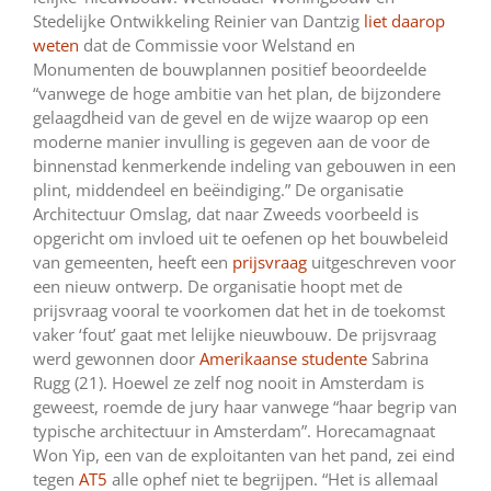
Stedelijke Ontwikkeling Reinier van Dantzig
liet daarop
weten
dat de Commissie voor Welstand en
Monumenten de bouwplannen positief beoordeelde
“vanwege de hoge ambitie van het plan, de bijzondere
gelaagdheid van de gevel en de wijze waarop op een
moderne manier invulling is gegeven aan de voor de
binnenstad kenmerkende indeling van gebouwen in een
plint, middendeel en beëindiging.” De organisatie
Architectuur Omslag, dat naar Zweeds voorbeeld is
opgericht om invloed uit te oefenen op het bouwbeleid
van gemeenten, heeft een
prijsvraag
uitgeschreven voor
een nieuw ontwerp. De organisatie hoopt met de
prijsvraag vooral te voorkomen dat het in de toekomst
vaker ‘fout’ gaat met lelijke nieuwbouw. De prijsvraag
werd gewonnen door
Amerikaanse studente
Sabrina
Rugg (21). Hoewel ze zelf nog nooit in Amsterdam is
geweest, roemde de jury haar vanwege “haar begrip van
typische architectuur in Amsterdam”. Horecamagnaat
Won Yip, een van de exploitanten van het pand, zei eind
tegen
AT5
alle ophef niet te begrijpen. “Het is allemaal