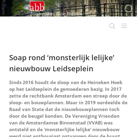
Ga
naar
inhoud
Soap rond ‘monsterlijk lelijke’
nieuwbouw Leidseplein
Sinds 2016 houdt de sloop van de Heineken Hoek
op het Leidseplein de gemoederen bezig. In 2017
zette de rechtbank Amsterdam een streep door de
sloop- en bouwplannen. Maar in 2019 oordeelde de
Raad van State dat de nieuwbouwplannen toch
door de beugel konden. De Vereniging Vrienden
van de Amsterdamse Binnenstad (VVAB) was
ontsteld en de ‘monsterlijke lelijke’ nieuwbouw
werd niet enthousiast ontvangen door de buurt.