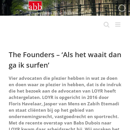
Ga
naar
inhoud
The Founders – ‘Als het waait dan
ga ik surfen’
Vier advocaten die plezier hebben in wat ze doen
en doen waar ze plezier in hebben, dat is de indruk
die het bezoek aan de advocaten van LOYR heeft
achtergelaten. LOYR is opgericht in 2016 door
Floris Havelaar, Jasper van Mens en Zabih Etemadi
en staat cliënten bij op het gebied van
ondernemingsrecht, vastgoedrecht en sportrecht.
Met de recente overstap van Babs Dubois naar
LOYR kwam daar arbeidsrecht bij. Wij spraken het