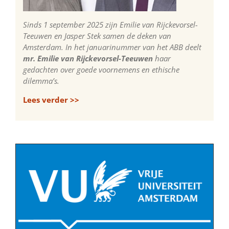
Sinds 1 september 2025 zijn Emilie van Rijckevorsel-
Teeuwen en Jasper Stek samen de deken van
Amsterdam. In het januarinummer van het ABB deelt
mr. Emilie van Rijckevorsel-Teeuwen
haar
gedachten over goede voornemens en ethische
dilemma’s.
Lees verder >>