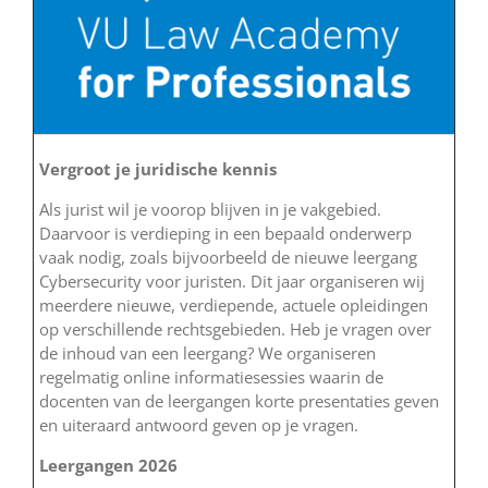
Vergroot je juridische kennis
Als jurist wil je voorop blijven in je vakgebied.
Daarvoor is verdieping in een bepaald onderwerp
vaak nodig, zoals bijvoorbeeld de nieuwe leergang
Cybersecurity voor juristen. Dit jaar organiseren wij
meerdere nieuwe, verdiepende, actuele opleidingen
op verschillende rechtsgebieden. Heb je vragen over
de inhoud van een leergang? We organiseren
regelmatig online informatiesessies waarin de
docenten van de leergangen korte presentaties geven
en uiteraard antwoord geven op je vragen.
Leergangen 2026