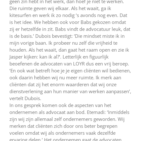
geen zin hebt in het werk, dan hoef je niet te werken.
Die ruimte geven wij elkaar. Als het waait, ga ik
kitesurfen en werk ik zo nodig ‘s avonds nog even. Dat
is het idee. We hebben ook voor Babs gekozen omdat
zij er hetzelfde in zit. Babs vindt de advocatuur leuk, dat
is de basis.’ Dubois bevestigt: ‘Die mindset miste ik in
mijn vorige baan. Ik probeer nu zelf die vrijheid te
houden. Als het waait, dan gaat het raam open en zie ik
Jasper kijken: kan ik al?’. Letterlijk en figuurlijk
beoefenen de advocaten van LOYR dus een vrij beroep.
‘En ook wat betreft hoe je je eigen cliënten wil bedienen,
ook daarin hebben wij nu meer ruimte. Ik merk aan
cliënten dat zij het enorm waarderen dat wij onze
dienstverlening aan hun manier van werken aanpassen’,
vertelt Dubois.
In ons gesprek komen ook de aspecten van het
ondernemen als advocaat aan bod. Etemadi: ‘Inmiddels
zijn wij zijn allemaal zelf ondernemers geworden. Wij
merken dat cliënten zich door ons beter begrepen
voelen omdat wij als ondernemers vaak dezelfde
ervaring delen.’ Het ondernemen gaat de advocaten