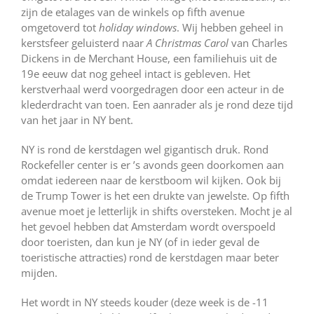
zijn de etalages van de winkels op fifth avenue
omgetoverd tot
holiday windows
. Wij hebben geheel in
kerstsfeer geluisterd naar
A Christmas Carol
van Charles
Dickens in de Merchant House, een familiehuis uit de
19e eeuw dat nog geheel intact is gebleven. Het
kerstverhaal werd voorgedragen door een acteur in de
klederdracht van toen. Een aanrader als je rond deze tijd
van het jaar in NY bent.
NY is rond de kerstdagen wel gigantisch druk. Rond
Rockefeller center is er ’s avonds geen doorkomen aan
omdat iedereen naar de kerstboom wil kijken. Ook bij
de Trump Tower is het een drukte van jewelste. Op fifth
avenue moet je letterlijk in shifts oversteken. Mocht je al
het gevoel hebben dat Amsterdam wordt overspoeld
door toeristen, dan kun je NY (of in ieder geval de
toeristische attracties) rond de kerstdagen maar beter
mijden.
Het wordt in NY steeds kouder (deze week is de -11