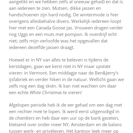
aangetikt en we hebben zelfs al sneeuw gehad) en dat is
aan iedereen te zien. Mutsen, dikke jassen en
handschoenen zijn hard nodig. De wintermode is hier
overigens allesbehalve divers. Werkelijk iedereen loopt
hier met een Canada Goose jas. Vrouwen dragen verder
nog Uggs en een muts met pompon. Ik overdrijf echt
niet; zelfs mijn verloofde was het opgevallen dat
iedereen dezelfde jassen draagt.
Hoewel er in NY van alles te beleven is tijdens de
kerstdagen, gaan we kerst niet in NY maar
upstate
vieren: in Vermont. Een middagje naar de Ben&Jerry’s
ijsfabriek en verder hiken in de natuur. Wellicht gaan we
zelfs nog een dag skiën. Ik kan niet wachten om daar
een echte
White Christmas
te vieren!
Afgelopen periode heb ik de eer gehad om een dag met
een rechter mee te lopen. Ik werd eerst uitgenodigd in
de
chambers
en heb daar een uur op de bank gezeten,
kletsend over onder meer NY, Amsterdam en de balans
tussen werk- en privéleven. Het kantoor leek meer op