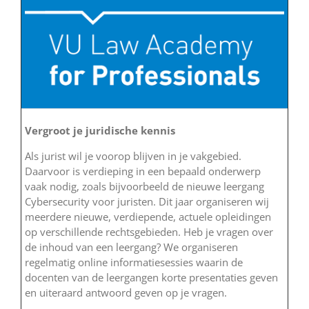
Vergroot je juridische kennis
Als jurist wil je voorop blijven in je vakgebied.
Daarvoor is verdieping in een bepaald onderwerp
vaak nodig, zoals bijvoorbeeld de nieuwe leergang
Cybersecurity voor juristen. Dit jaar organiseren wij
meerdere nieuwe, verdiepende, actuele opleidingen
op verschillende rechtsgebieden. Heb je vragen over
de inhoud van een leergang? We organiseren
regelmatig online informatiesessies waarin de
docenten van de leergangen korte presentaties geven
en uiteraard antwoord geven op je vragen.