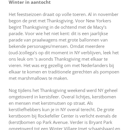
Winter in aantocht
Het feestseizoen draait op volle toeren. Al in november
begon de pret met Thanksgiving. Voor New Yorkers
begint Thanksgiving in de ochtend met de Macy’s
parade. Voor wie het niet kent: dit is een jaarlijkse
parade van praalwagens met grote ballonnen van
bekende personages/mensen. Omdat meerdere
(oud-)collega’s op dit moment in NY verblijven, leek het
ons leuk om ‘s avonds Thanksgiving met elkaar te
vieren. Het was erg gezellig om met Nederlanders bij
elkaar te komen en traditionele gerechten als pompoen
met marshmallows te maken.
Nog tijdens het Thanksgiving weekend werd NY geheel
omgetoverd in kerstsfeer. Overal lichtjes, kerstbomen
en mensen met kerstmutsen op straat. Als
kerstliefhebbers kun je in NY overal terecht. De grote
kerstboom bij Rockefeller Center is verlicht evenals de
(kerst)bomen op Park Avenue. Verder is Bryant Park
omgetoverd tot een Winter Village (met schaatsbaan) en