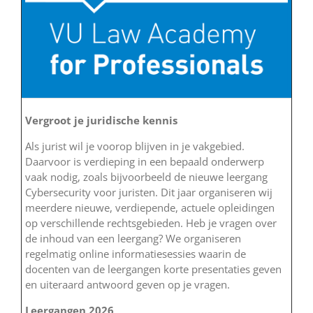
Vergroot je juridische kennis
Als jurist wil je voorop blijven in je vakgebied.
Daarvoor is verdieping in een bepaald onderwerp
vaak nodig, zoals bijvoorbeeld de nieuwe leergang
Cybersecurity voor juristen. Dit jaar organiseren wij
meerdere nieuwe, verdiepende, actuele opleidingen
op verschillende rechtsgebieden. Heb je vragen over
de inhoud van een leergang? We organiseren
regelmatig online informatiesessies waarin de
docenten van de leergangen korte presentaties geven
en uiteraard antwoord geven op je vragen.
Leergangen 2026