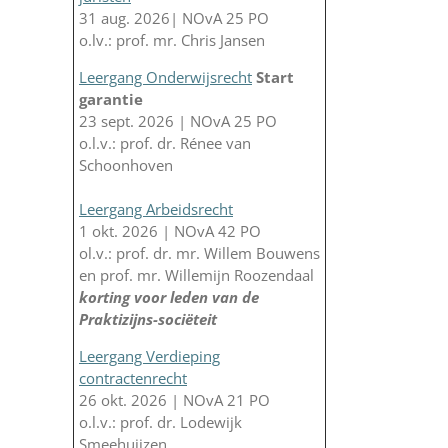
31 aug. 2026| NOvA 25 PO
o.lv.: prof. mr. Chris Jansen
Leergang Onderwijsrecht
Start
garantie
23 sept. 2026 | NOvA 25 PO
o.l.v.: prof. dr. Rénee van
Schoonhoven
Leergang Arbeidsrecht
1 okt. 2026 | NOvA 42 PO
ol.v.: prof. dr. mr. Willem Bouwens
en prof. mr. Willemijn Roozendaal
korting voor leden van de
Praktizijns-sociëteit
Leergang Verdieping
contractenrecht
26 okt. 2026 | NOvA 21 PO
o.l.v.: prof. dr. Lodewijk
Smeehuijzen