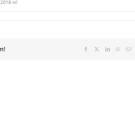
 2018 in!
m!
Facebook
X
LinkedIn
Whats
E
ma