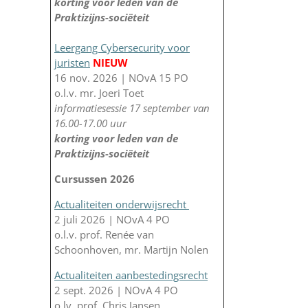
korting voor leden van de
Praktizijns-sociëteit
Leergang Cybersecurity voor
juristen
NIEUW
16 nov. 2026 | NOvA 15 PO
o.l.v. mr. Joeri Toet
informatiesessie 17 september van
16.00-17.00 uur
korting voor leden van de
Praktizijns-sociëteit
Cursussen 2026
Actualiteiten onderwijsrecht
2 juli 2026 | NOvA 4 PO
o.l.v. prof. Renée van
Schoonhoven, mr. Martijn Nolen
Actualiteiten aanbestedingsrecht
2 sept. 2026 | NOvA 4 PO
o.lv. prof. Chris Jansen