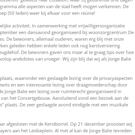
ogramma alle aspecten van de stad heeft mogen verkennen. De
oep (50 leden) weer bij elkaar voor een reünie!
jke activiteit. In samenwerking met vrijwilligersorganisatie
september een dansavond georganiseerd bij woonzorgcentrum De
es. De bewoners, allemaal ouderen, waren erg blij met onze
ken geleden hebben enkele leden ook nog kerstversiering
reugdehof. De bewoners gaven ons maar al te graag tips over hoe
olop anekdotes van vroeger. Wij zijn blij dat wij als Jonge Balie
plaats, waaronder een geslaagde lezing over de privacyaspecten
dewits en een interessante lezing over draagmoederschap door
 Jonge Balie een lezing over ruimterecht georganiseerd in
 van het Concertgebouw. Aansluitend vond een bezoek aan de
s” plaats. De zeer geslaagde avond eindigde met een muzikale
jaar afgesloten met de Kerstborrel. Op 21 december proosten wij
ayers aan het Leidseplein. Al met al kan de Jonge Balie tevreden