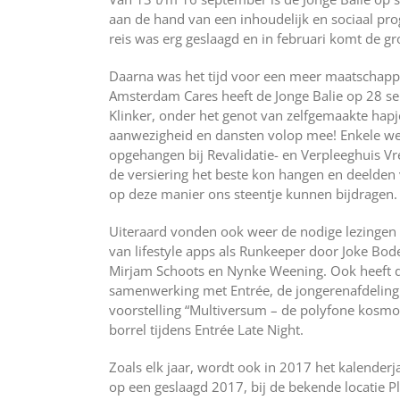
aan de hand van een inhoudelijk en sociaal pr
reis was erg geslaagd en in februari komt de gr
Daarna was het tijd voor een meer maatschappeli
Amsterdam Cares heeft de Jonge Balie op 28 
Klinker, onder het genot van zelfgemaakte hapj
aanwezigheid en dansten volop mee! Enkele we
opgehangen bij Revalidatie- en Verpleeghuis V
de versiering het beste kon hangen en deelden v
op deze manier ons steentje kunnen bijdragen.
Uiteraard vonden ook weer de nodige lezingen 
van lifestyle apps als Runkeeper door Joke Bo
Mirjam Schoots en Nynke Weening. Ook heeft de
samenwerking met Entrée, de jongerenafdeling
voorstelling “Multiversum – de polyfone kosmo
borrel tijdens Entrée Late Night.
Zoals elk jaar, wordt ook in 2017 het kalender
op een geslaagd 2017, bij de bekende locatie Pl