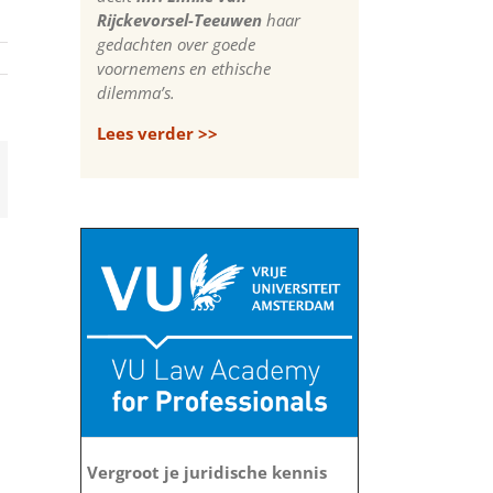
Rijckevorsel-Teeuwen
haar
gedachten over goede
voornemens en ethische
dilemma’s.
Lees verder >>
App
-
il
Vergroot je juridische kennis