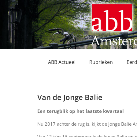
Ga
naar
inhoud
ABB Actueel
Rubrieken
Eerd
Van de Jonge Balie
Een terugblik op het laatste kwartaal
Nu 2017 achter de rug is, kijkt de Jonge Balie 
Van 13 t/m 16 september is de Jonge Balie op 