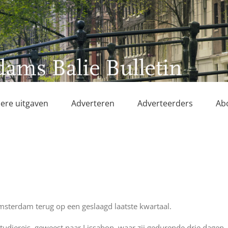
ere uitgaven
Adverteren
Adverteerders
Ab
Amsterdam terug op een geslaagd laatste kwartaal.
studiereis geweest naar Lissabon, waar zij gedurende drie dagen