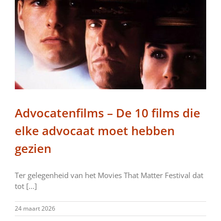
Advocatenfilms – De 10 films die
elke advocaat moet hebben
gezien
Ter gelegenheid van het Movies That Matter Festival dat
tot [...]
24 maart 2026