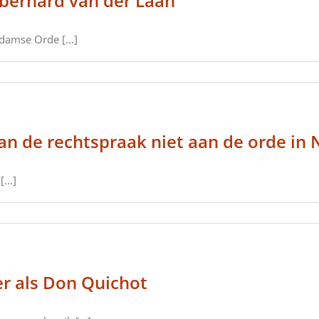
berhard van der Laan
damse Orde [...]
an de rechtspraak niet aan de orde in
...]
r als Don Quichot