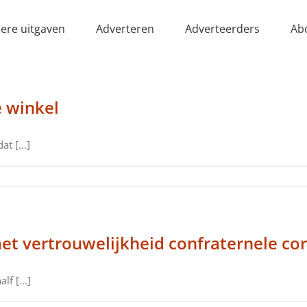
ere uitgaven
Adverteren
Adverteerders
Ab
 winkel
t [...]
t vertrouwelijkheid confraternele co
lf [...]