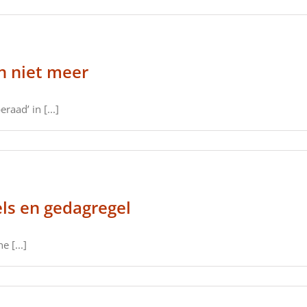
n niet meer
aad’ in [...]
ls en gedagregel
 [...]