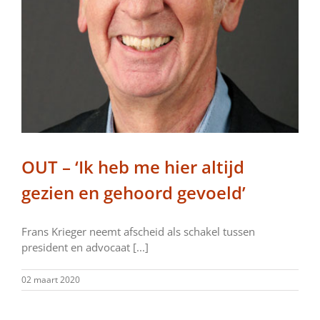
OUT – ‘Ik heb me hier altijd
gezien en gehoord gevoeld’
Frans Krieger neemt afscheid als schakel tussen
president en advocaat [...]
02 maart 2020