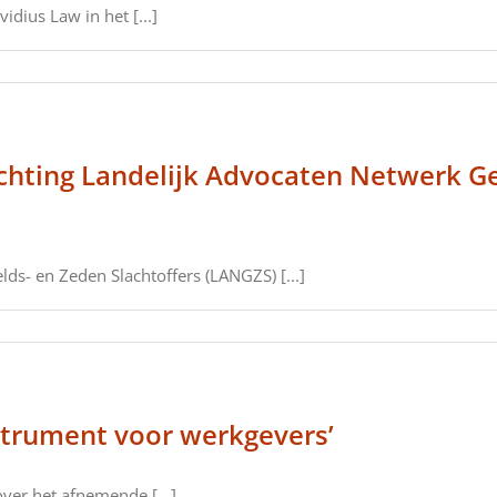
dius Law in het [...]
tichting Landelijk Advocaten Netwerk 
ds- en Zeden Slachtoffers (LANGZS) [...]
strument voor werkgevers’
ver het afnemende [...]