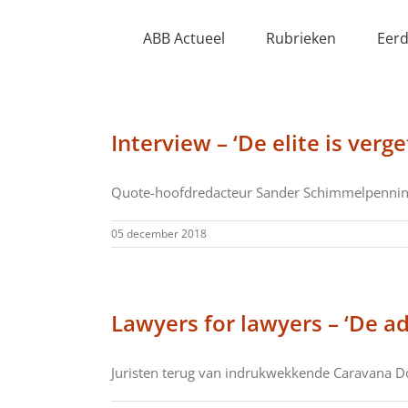
Ga
naar
ABB Actueel
Rubrieken
Eerd
inhoud
Interview – ‘De elite is ver
Quote-hoofdredacteur Sander Schimmelpenninc
05 december 2018
Lawyers for lawyers – ‘De a
Juristen terug van indrukwekkende Caravana Do