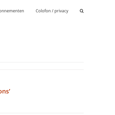
onnementen
Colofon / privacy
ons’