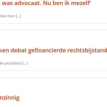
k was advocaat. Nu ben ik mezelf’
das toen [...]
aken debat gefinancierde rechtsbijstan
en procedure [...]
nzinnig